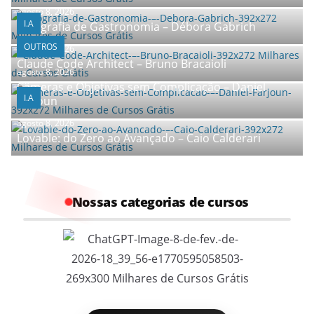
agosto 8, 2026
I.A
Fotografia de Gastronomia – Débora Gabrich
OUTROS
agosto 8, 2026
Claude Code Architect – Bruno Bracaioli
agosto 8, 2026
Câmeras e Objetivas sem Complicação – Daniel
I.A
Farjoun
agosto 8, 2026
Lovable: do Zero ao Avançado – Caio Calderari
Nossas categorias de cursos