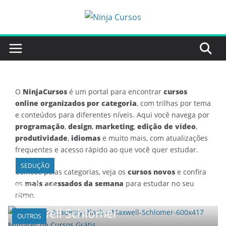
O
NinjaCursos
é um portal para encontrar
cursos
online organizados por categoria
, com trilhas por tema
e conteúdos para diferentes níveis. Aqui você navega por
programação
,
design
,
marketing
,
edição de vídeo
,
produtividade
,
idiomas
e muito mais, com atualizações
frequentes e acesso rápido ao que você quer estudar.
SEDUÇÃO
Comece pelas categorias, veja os
cursos novos
e confira
os
mais acessados da semana
para estudar no seu
agosto 8, 2026
Social Pro Academy Black –
ritmo.
Maxwell Schlomer
OUTROS