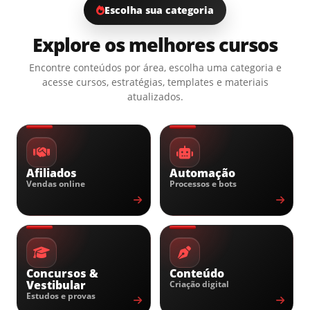
Escolha sua categoria
Explore os melhores cursos
Encontre conteúdos por área, escolha uma categoria e
acesse cursos, estratégias, templates e materiais
atualizados.
Afiliados
Automação
Vendas online
Processos e bots
Concursos &
Conteúdo
Vestibular
Criação digital
Estudos e provas