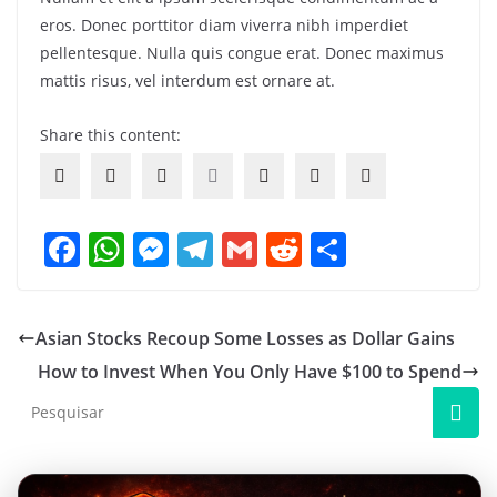
eros. Donec porttitor diam viverra nibh imperdiet
pellentesque. Nulla quis congue erat. Donec maximus
mattis risus, vel interdum est ornare at.
Share this content:
F
W
M
T
G
R
S
a
h
e
el
m
e
h
c
at
ss
e
ai
d
ar
Asian Stocks Recoup Some Losses as Dollar Gains
e
s
e
gr
l
di
e
How to Invest When You Only Have $100 to Spend
b
A
n
a
t
o
p
g
m
o
p
er