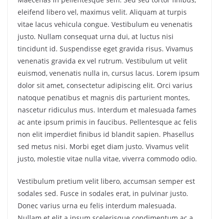
eleifend libero vel, maximus velit. Aliquam at turpis
vitae lacus vehicula congue. Vestibulum eu venenatis
justo. Nullam consequat urna dui, at luctus nisi
tincidunt id. Suspendisse eget gravida risus. Vivamus
venenatis gravida ex vel rutrum. Vestibulum ut velit
euismod, venenatis nulla in, cursus lacus. Lorem ipsum
dolor sit amet, consectetur adipiscing elit. Orci varius
natoque penatibus et magnis dis parturient montes,
nascetur ridiculus mus. Interdum et malesuada fames
ac ante ipsum primis in faucibus. Pellentesque ac felis
non elit imperdiet finibus id blandit sapien. Phasellus
sed metus nisi. Morbi eget diam justo. Vivamus velit
justo, molestie vitae nulla vitae, viverra commodo odio.
Vestibulum pretium velit libero, accumsan semper est
sodales sed. Fusce in sodales erat, in pulvinar justo.
Donec varius urna eu felis interdum malesuada.
Nullam et elit a ipsum scelerisque condimentum ac a