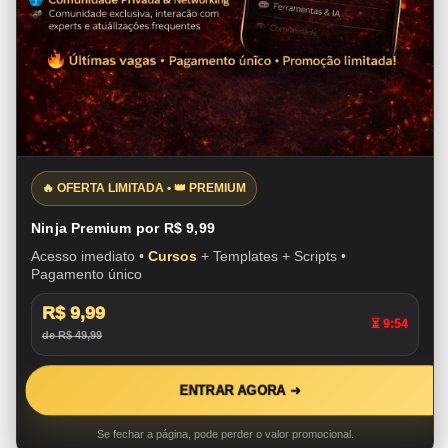
🔥 OFERTA LIMITADA • 👑 PREMIUM
Ninja Premium por R$ 9,99
Acesso imediato •
Cursos
+ Templates + Scripts •
Pagamento único
R$ 9,99
⏳ 9:53
de R$ 49,99
ENTRAR AGORA ➜
Se fechar a página, pode perder o valor promocional.