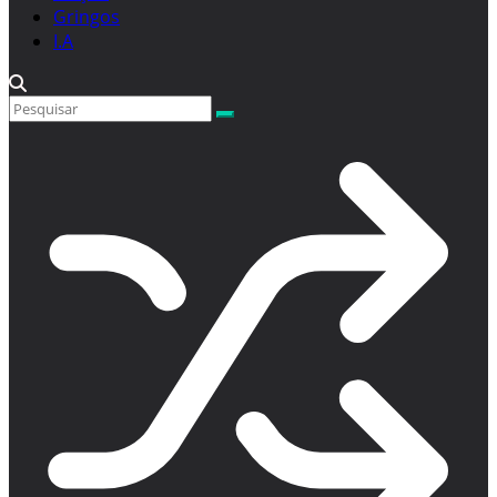
Gringos
I.A