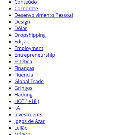
Conteúdo
Corporate
Desenvolvimento Pessoal
Design
Dólar
Dropshipping
Edição
Employment
Entrepreneurship
Estética
Finanças
Fluência
Global Trade
Gringos
Hacking
HOT ( +18 )
I.A
Investments
Jogos de Azar
Leilão
Mágica