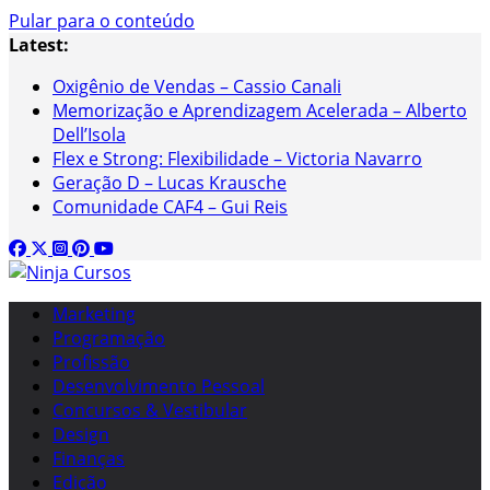
Pular para o conteúdo
Latest:
Oxigênio de Vendas – Cassio Canali
Memorização e Aprendizagem Acelerada – Alberto
Dell’Isola
Flex e Strong: Flexibilidade – Victoria Navarro
Geração D – Lucas Krausche
Comunidade CAF4 – Gui Reis
Marketing
Programação
Profissão
Desenvolvimento Pessoal
Concursos & Vestibular
Design
Finanças
Edição