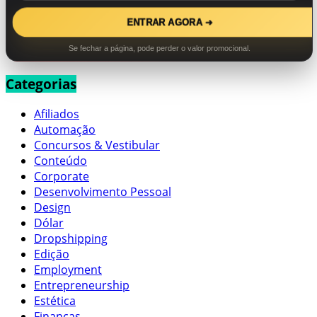
ENTRAR AGORA ➜
Se fechar a página, pode perder o valor promocional.
Categorias
Afiliados
Automação
Concursos & Vestibular
Conteúdo
Corporate
Desenvolvimento Pessoal
Design
Dólar
Dropshipping
Edição
Employment
Entrepreneurship
Estética
Finanças