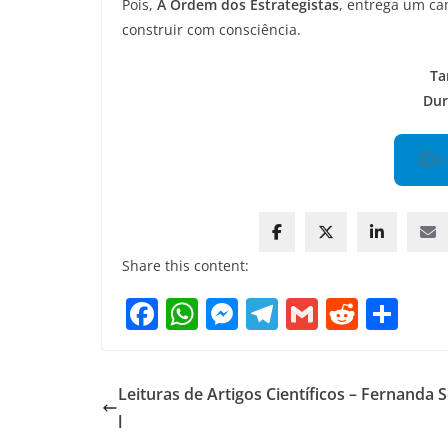
Pois,
A Ordem dos Estrategistas
, entrega um ca
construir com consciência.
Ta
Dur
A
Share this content:
F
W
M
T
G
R
S
a
h
e
el
m
e
h
c
at
ss
e
ai
d
ar
Leituras de Artigos Científicos – Fernanda 
e
s
e
gr
l
di
e
l
b
A
n
a
t