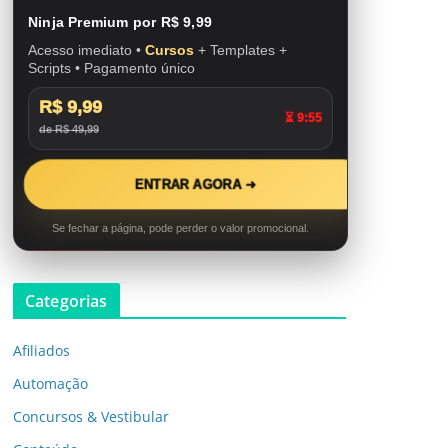
Ninja Premium por R$ 9,99
Acesso imediato •
Cursos
+ Templates +
Scripts • Pagamento único
R$ 9,99
⏳ 9:53
de R$ 49,99
ENTRAR AGORA ➜
Se fechar a página, pode perder o valor promocional.
Categorias
Afiliados
Automação
Concursos & Vestibular