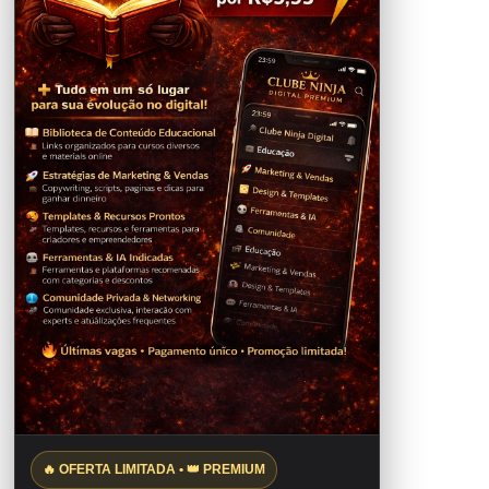
🔥 OFERTA LIMITADA • 👑 PREMIUM