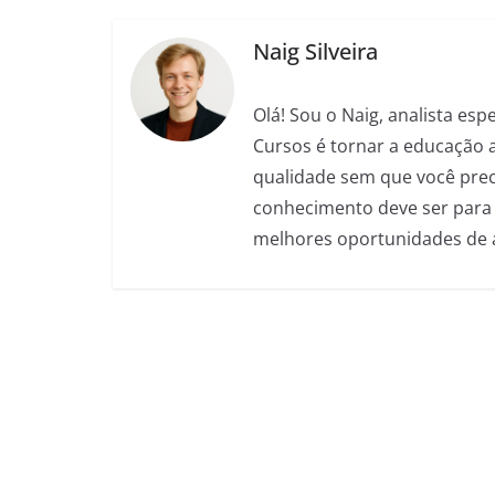
o
p
g
m
Naig Silveira
o
p
er
k
Olá! Sou o Naig, analista es
Cursos é tornar a educação 
qualidade sem que você preci
conhecimento deve ser para 
melhores oportunidades de