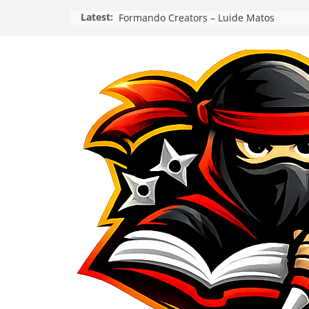
Pular
Latest:
Formando Creators – Luide Matos
para
o
conteúdo