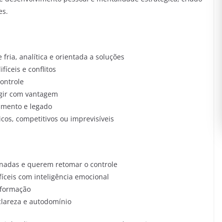
es.
ria, analítica e orientada a soluções
fíceis e conflitos
controle
agir com vantagem
amento e legado
cos, competitivos ou imprevisíveis
nadas e querem retomar o controle
fíceis com inteligência emocional
 formação
clareza e autodomínio