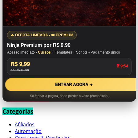
🔥 OFERTA LIMITADA • 👑 PREMIUM
Ninja Premium por R$ 9,99
Acesso imediato •
Cursos
+ Templates + Scripts • Pagamento único
R$ 9,99
⏳ 9:53
de R$ 49,99
ENTRAR AGORA ➜
Se fechar a página, pode perder o valor promocional.
Categorias
Afiliados
Automação
Concursos & Vestibular