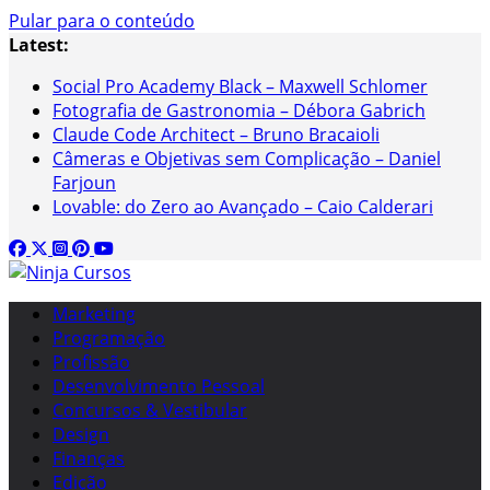
Pular para o conteúdo
Latest:
Social Pro Academy Black – Maxwell Schlomer
Fotografia de Gastronomia – Débora Gabrich
Claude Code Architect – Bruno Bracaioli
Câmeras e Objetivas sem Complicação – Daniel
Farjoun
Lovable: do Zero ao Avançado – Caio Calderari
Marketing
Programação
Profissão
Desenvolvimento Pessoal
Concursos & Vestibular
Design
Finanças
Edição