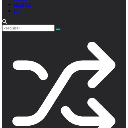
Gringos
I.A