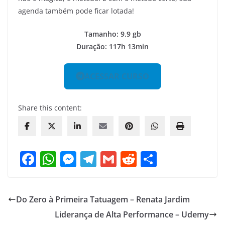
agenda também pode ficar lotada!
Tamanho: 9.9 gb
Duração: 117h 13min
ACESSAR CURSO
Share this content:
F
W
M
T
G
R
S
a
h
e
el
m
e
h
c
at
ss
e
ai
d
ar
Do Zero à Primeira Tatuagem – Renata Jardim
e
s
e
gr
l
di
e
Liderança de Alta Performance – Udemy
b
A
n
a
t