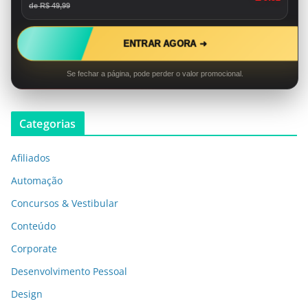
de R$ 49,99
ENTRAR AGORA ➜
Se fechar a página, pode perder o valor promocional.
Categorias
Afiliados
Automação
Concursos & Vestibular
Conteúdo
Corporate
Desenvolvimento Pessoal
Design