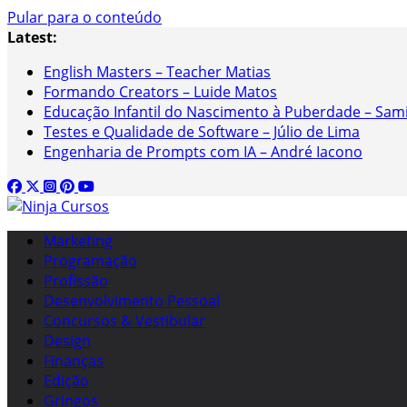
Pular para o conteúdo
Latest:
English Masters – Teacher Matias
Formando Creators – Luide Matos
Educação Infantil do Nascimento à Puberdade – Sami
Testes e Qualidade de Software – Júlio de Lima
Engenharia de Prompts com IA – André Iacono
Marketing
Programação
Profissão
Desenvolvimento Pessoal
Concursos & Vestibular
Design
Finanças
Edição
Gringos