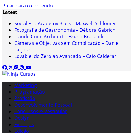
Pular para o conteúdo
Latest:
Social Pro Academy Black – Maxwell Schlomer
Fotografia de Gastronomia – Débora Gabrich
Claude Code Architect – Bruno Bracaioli
Câmeras e Objetivas sem Complicação – Daniel
Farjoun
Lovable: do Zero ao Avançado – Caio Calderari
Marketing
Programação
Profissão
Desenvolvimento Pessoal
Concursos & Vestibular
Design
Finanças
Edição