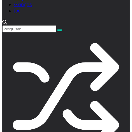
Gringos
I.A