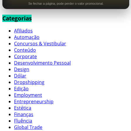
Se fechar a página, pode perder o valor promocional.
Categorias
Afiliados
Automação
Concursos & Vestibular
Conteúdo
Corporate
Desenvolvimento Pessoal
Design
Dólar
Dropshipping
Edição
Employment
Entrepreneurship
Estética
Finanças
Fluência
Global Trade