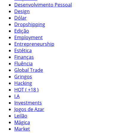
Desenvolvimento Pessoal
Design
Dólar
Dropshipping
Edição
Employment
Entrepreneurship
Estética
Finanças
Fluência
Global Trade
Gringos
Hacking
HOT ( +18 )
I.A
Investments
Jogos de Azar
Leilão
Mágica
Market