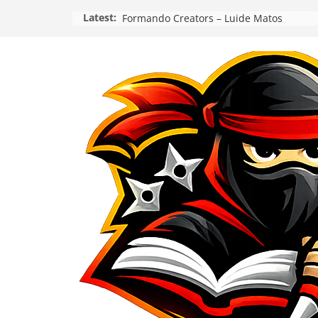
Pular
Latest:
Formando Creators – Luide Matos
para
o
conteúdo