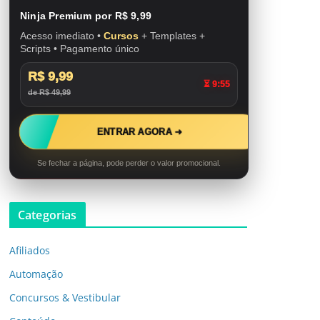
Ninja Premium por R$ 9,99
Acesso imediato •
Cursos
+ Templates +
Scripts • Pagamento único
R$ 9,99
⏳ 9:53
de R$ 49,99
ENTRAR AGORA ➜
Se fechar a página, pode perder o valor promocional.
Categorias
Afiliados
Automação
Concursos & Vestibular