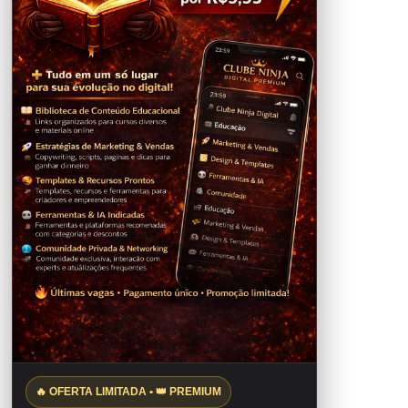
🔥 OFERTA LIMITADA • 👑 PREMIUM