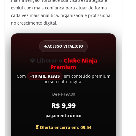
mais intenção, fortalece sua visão estratégica e
evolui com mais confiança para atuar de forma
cada vez mais analítica, organizada e profissional
no crescimento digital.
🔥
ACESSO VITALÍCIO
💎
Liberar o
Clube Ninja
Premium
Com
+10 MIL REAIS
em conteúdo premium
no seu cofre digital.
De R$ 197,00
R$ 9,99
pagamento único
⏳ Oferta encerra em: 09:53