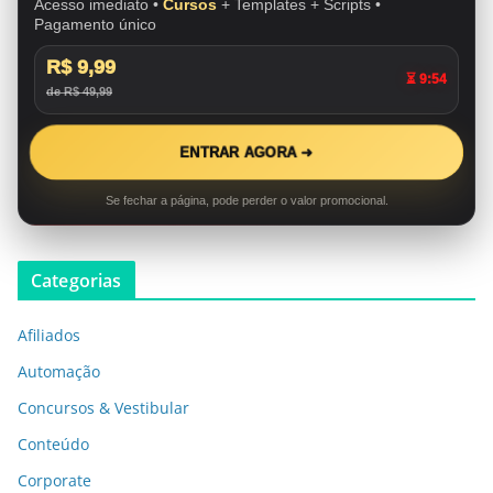
Acesso imediato •
Cursos
+ Templates + Scripts •
Pagamento único
R$ 9,99
⏳ 9:53
de R$ 49,99
ENTRAR AGORA ➜
Se fechar a página, pode perder o valor promocional.
Categorias
Afiliados
Automação
Concursos & Vestibular
Conteúdo
Corporate