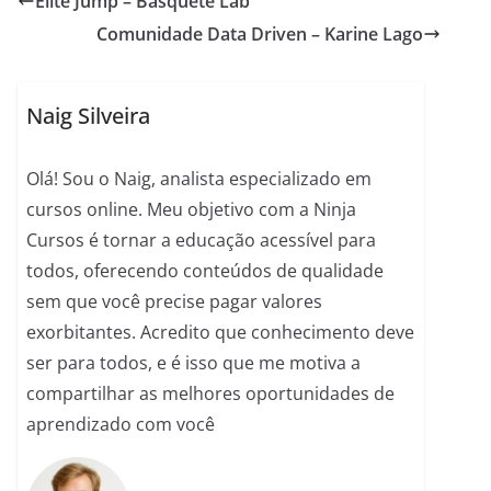
Elite Jump – Basquete Lab
e
s
e
gr
l
di
e
Comunidade Data Driven – Karine Lago
b
A
n
a
t
o
p
g
m
o
p
er
Naig Silveira
k
Olá! Sou o Naig, analista especializado em
cursos online. Meu objetivo com a Ninja
Cursos é tornar a educação acessível para
todos, oferecendo conteúdos de qualidade
sem que você precise pagar valores
exorbitantes. Acredito que conhecimento deve
ser para todos, e é isso que me motiva a
compartilhar as melhores oportunidades de
aprendizado com você