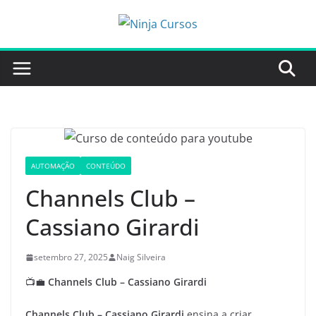
Pular
para
o
conteúdo
AUTOMAÇÃO
CONTEÚDO
Channels Club –
Cassiano Girardi
setembro 27, 2025
Naig Silveira
📺💼
Channels Club – Cassiano Girardi
Channels Club – Cassiano Girardi
ensina a criar,