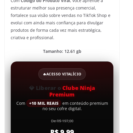
Com
Código do Produto Viral
, você aprende a
estruturar melhor sua presença comercial,
fortalece sua visão sobre vendas no TikTok Shop e
evolui com ainda mais confiança para divulgar
produtos de forma cada vez mais estratégica,
criativa e profissional.
Tamanho: 12.61 gb
🔥
ACESSO VITALÍCIO
💎
Liberar o
Clube Ninja
Premium
Com
+10 MIL REAIS
em conteúdo premium
no seu cofre digital.
De R$ 197,00
R$ 9,99