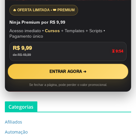
🔥 OFERTA LIMITADA • 👑 PREMIUM
Ninja Premium por R$ 9,99
Acesso imediato •
Cursos
+ Templates + Scripts •
Pagamento único
R$ 9,99
⏳ 9:53
de R$ 49,99
ENTRAR AGORA ➜
Se fechar a página, pode perder o valor promocional.
Categorias
Afiliados
Automação