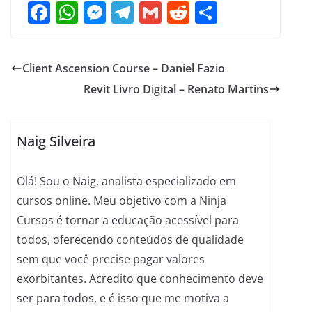
F
W
M
T
G
R
S
a
h
e
el
m
e
h
c
at
ss
e
ai
d
ar
Client Ascension Course – Daniel Fazio
e
s
e
gr
l
di
e
Revit Livro Digital – Renato Martins
b
A
n
a
t
o
p
g
m
o
p
er
Naig Silveira
k
Olá! Sou o Naig, analista especializado em
cursos online. Meu objetivo com a Ninja
Cursos é tornar a educação acessível para
todos, oferecendo conteúdos de qualidade
sem que você precise pagar valores
exorbitantes. Acredito que conhecimento deve
ser para todos, e é isso que me motiva a