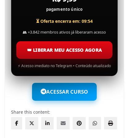
pagamento único
⏳ Oferta encerra em: 09:53
👥
+3.842 membros ativos já liberaram acesso
👑
LIBERAR MEU ACESSO AGORA
⚡
Acesso imediato no Telegram • Conteúdo atualizado
ACESSAR CURSO
Share this content: