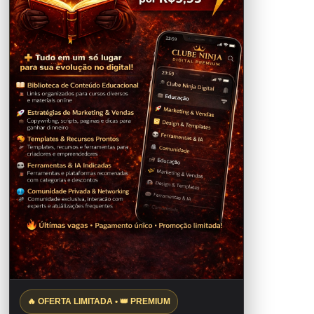
🔥 OFERTA LIMITADA • 👑 PREMIUM