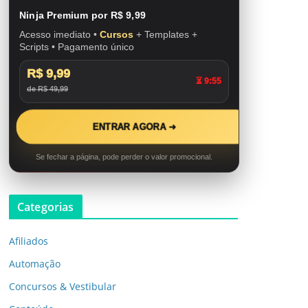
Ninja Premium por R$ 9,99
Acesso imediato •
Cursos
+ Templates +
Scripts • Pagamento único
R$ 9,99
⏳ 9:53
de R$ 49,99
ENTRAR AGORA ➜
Se fechar a página, pode perder o valor promocional.
Categorias
Afiliados
Automação
Concursos & Vestibular