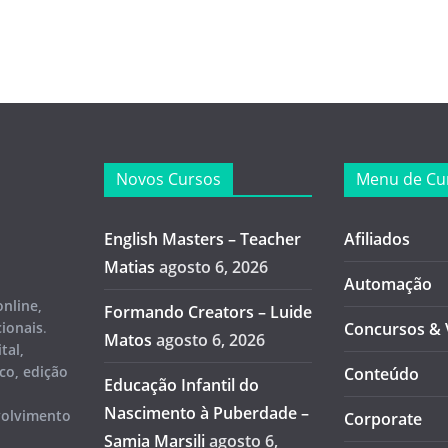
Novos Cursos
Menu de Cu
English Masters – Teacher
Afiliados
Matias
agosto 6, 2026
Automação
online,
Formando Creators – Luide
cionais
.
Concursos & 
Matos
agosto 6, 2026
tal,
co, edição
Conteúdo
Educação Infantil do
Nascimento à Puberdade –
nvolvimento
Corporate
Samia Marsili
agosto 6,