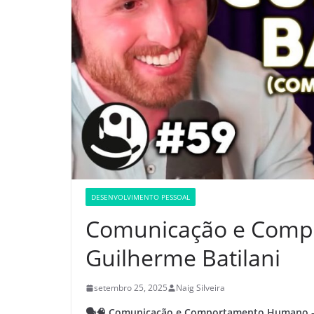
DESENVOLVIMENTO PESSOAL
Comunicação e Comp
Guilherme Batilani
setembro 25, 2025
Naig Silveira
🗣️🧠 Comunicação e Comportamento Humano – 