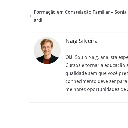
c
at
ss
e
ai
d
ar
Formação em Constelação Familiar – Sonia
e
s
e
gr
l
di
e
ardi
b
A
n
a
t
o
p
g
m
Naig Silveira
o
p
er
k
Olá! Sou o Naig, analista es
Cursos é tornar a educação 
qualidade sem que você preci
conhecimento deve ser para 
melhores oportunidades de