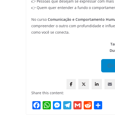
👉 Pessoas que desejam se expressar com mais 
👉 Quem quer entender a fundo o comportamen
No curso
Comunicação e Comportamento Hum
compreender o outro com profundidade e influe
como você se conecta.
Ta
Du
A
Share this content:
F
W
M
T
G
R
S
a
h
e
el
m
e
h