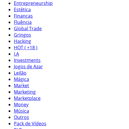
Entrepreneurship
Estética
Finanças
Fluência
Global Trade
Gringos
Hacking
HOT ( +18 )
I.A
Investments
Jogos de Azar
Leilão
Mágica
Market
Marketing
Marketplace
Money
Música
Outros
Pack de Vídeos