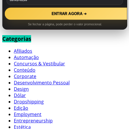
de R$ 49,99
ENTRAR AGORA ➜
Se fechar a página, pode perder o valor promocional.
Categorias
Afiliados
Automação
Concursos & Vestibular
Conteúdo
Corporate
Desenvolvimento Pessoal
Design
Dólar
Dropshipping
Edição
Employment
Entrepreneurship
Estética