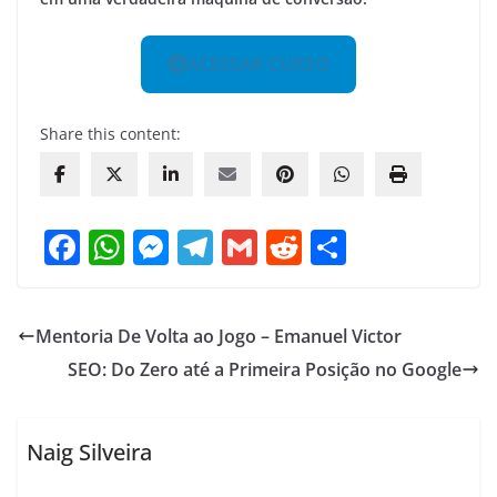
ACESSAR CURSO
Share this content:
F
W
M
T
G
R
S
a
h
e
el
m
e
h
c
at
ss
e
ai
d
ar
Mentoria De Volta ao Jogo – Emanuel Victor
e
s
e
gr
l
di
e
SEO: Do Zero até a Primeira Posição no Google
b
A
n
a
t
o
p
g
m
o
p
er
Naig Silveira
k