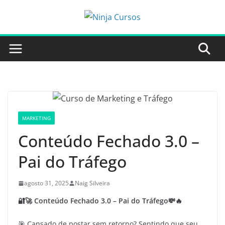
Pular
para
o
conteúdo
MARKETING
Conteúdo Fechado 3.0 –
Pai do Tráfego
agosto 31, 2025
Naig Silveira
🔐🚀 Conteúdo Fechado 3.0 – Pai do Tráfego💸🔥
🎯 Cansado de postar sem retorno? Sentindo que seu