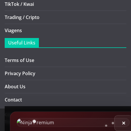
TikTok / Kwai
Trading / Cripto
Viagens
Useful Links
Terms of Use
Privacy Policy
About Us
Contact
Copyright © 2026
Ninja Cursos
. All rights reserved.
Theme:
ColorMag Pro
by ThemeGrill. Powered by
WordPress
.
✕