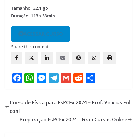
Tamanho: 32.1 gb
Duração: 113h 33min
ACESSAR CURSO
Share this content:
F
W
M
T
G
R
S
a
h
e
el
m
e
h
c
at
ss
e
ai
d
ar
Curso de Física para EsPCEx 2024 – Prof. Vinicius Ful
e
s
e
gr
l
di
e
coni
b
A
n
a
t
Preparação EsPCEx 2024 – Gran Cursos Online
o
p
g
m
o
p
er