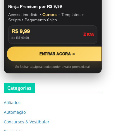
Ninja Premium por R$ 9,99
Acesso imediato •
Cursos
+ Templates +
Scripts • Pagamento único
R$ 9,99
⏳ 9:53
de R$ 49,99
ENTRAR AGORA ➜
Se fechar a página, pode perder o valor promocional.
Categorias
Afiliados
Automação
Concursos & Vestibular