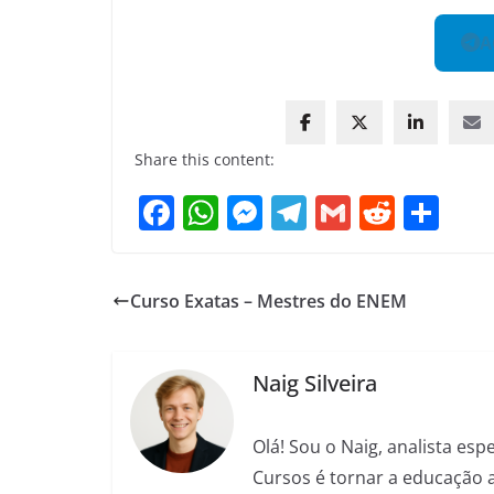
A
Share this content:
F
W
M
T
G
R
S
a
h
e
el
m
e
h
c
at
ss
e
ai
d
ar
Curso Exatas – Mestres do ENEM
e
s
e
gr
l
di
e
b
A
n
a
t
o
p
g
m
Naig Silveira
o
p
er
Olá! Sou o Naig, analista es
k
Cursos é tornar a educação 