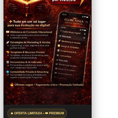
🔥 OFERTA LIMITADA • 👑 PREMIUM