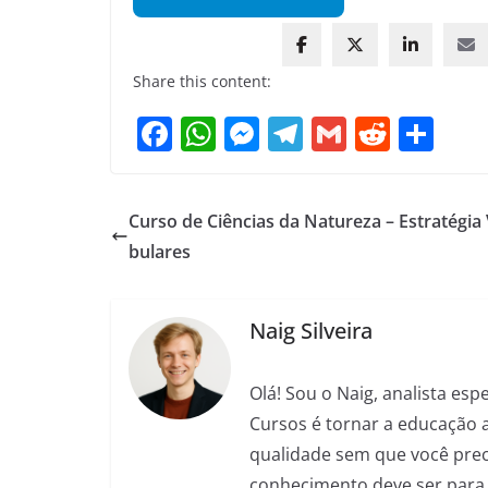
Share this content:
F
W
M
T
G
R
S
a
h
e
el
m
e
h
c
at
ss
e
ai
d
ar
Curso de Ciências da Natureza – Estratégia 
e
s
e
gr
l
di
e
bulares
b
A
n
a
t
o
p
g
m
Naig Silveira
o
p
er
k
Olá! Sou o Naig, analista es
Cursos é tornar a educação 
qualidade sem que você preci
conhecimento deve ser para 