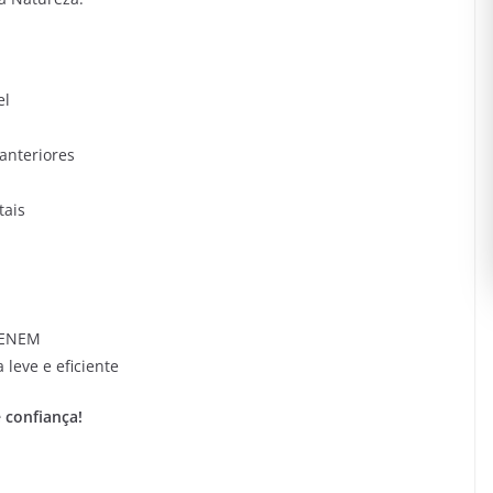
el
anteriores
tais
 ENEM
leve e eficiente
 confiança!