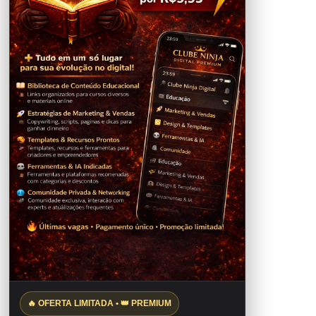
🔥 OFERTA LIMITADA • 👑 PREMIUM