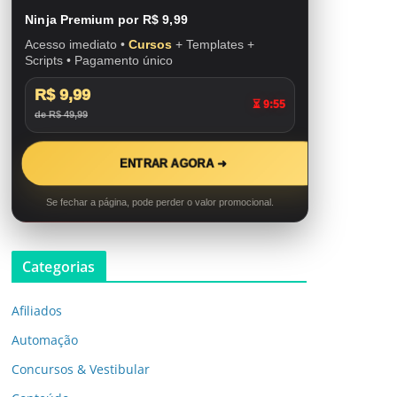
Ninja Premium por R$ 9,99
Acesso imediato •
Cursos
+ Templates +
Scripts • Pagamento único
R$ 9,99
⏳ 9:53
de R$ 49,99
ENTRAR AGORA ➜
Se fechar a página, pode perder o valor promocional.
Categorias
Afiliados
Automação
Concursos & Vestibular