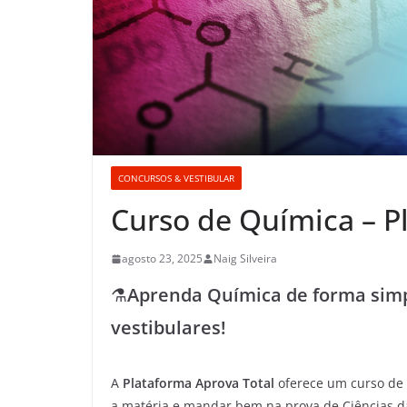
CONCURSOS & VESTIBULAR
Curso de Química – P
agosto 23, 2025
Naig Silveira
⚗️
Aprenda Química de forma simp
vestibulares!
A
Plataforma Aprova Total
oferece um curso de 
a matéria e mandar bem na prova de Ciências d