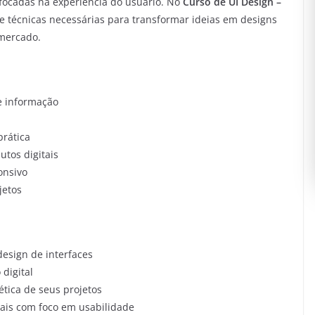
e focadas na experiência do usuário. No
Curso de UI Design –
 e técnicas necessárias para transformar ideias em designs
 mercado.
e informação
rática
utos digitais
onsivo
jetos
esign de interfaces
digital
tica de seus projetos
tais com foco em usabilidade