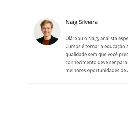
b
A
n
a
t
o
p
g
m
Naig Silveira
o
p
er
k
Olá! Sou o Naig, analista es
Cursos é tornar a educação 
qualidade sem que você preci
conhecimento deve ser para 
melhores oportunidades de