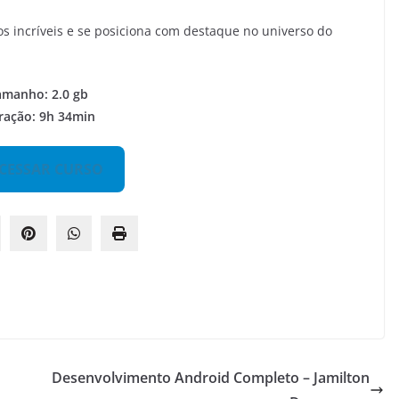
tos incríveis e se posiciona com destaque no universo do
amanho: 2.0 gb
ração: 9h 34min
CESSAR CURSO
Desenvolvimento Android Completo – Jamilton