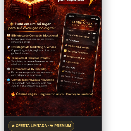
🔥 OFERTA LIMITADA • 👑 PREMIUM