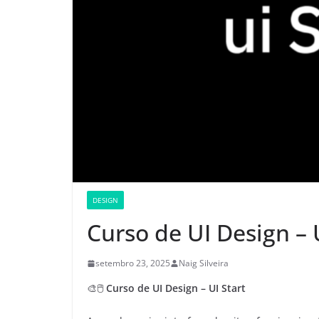
DESIGN
Curso de UI Design – 
setembro 23, 2025
Naig Silveira
🎨🖱️
Curso de UI Design – UI Start