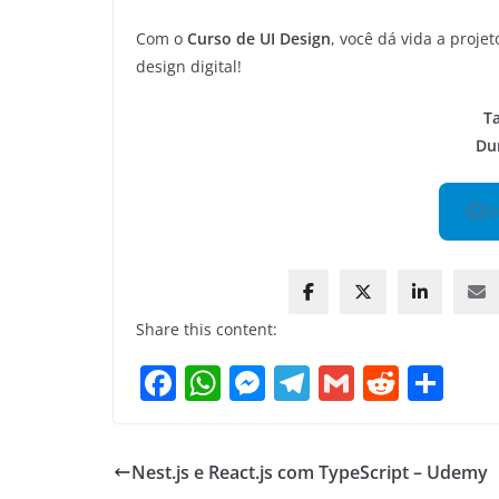
Com o
Curso de UI Design
, você dá vida a proje
design digital!
T
Du
A
Share this content:
F
W
M
T
G
R
S
a
h
e
el
m
e
h
c
at
ss
e
ai
d
ar
Nest.js e React.js com TypeScript – Udemy
e
s
e
gr
l
di
e