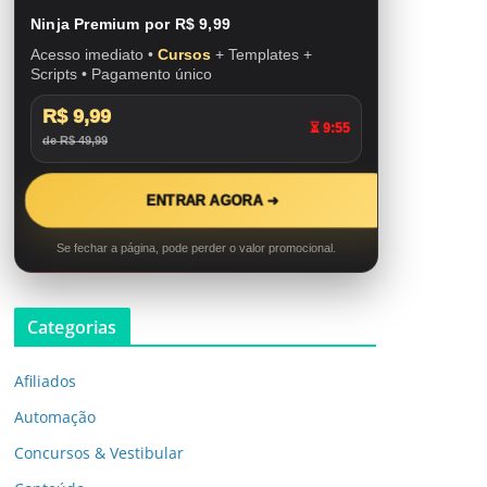
Ninja Premium por R$ 9,99
Acesso imediato •
Cursos
+ Templates +
Scripts • Pagamento único
R$ 9,99
⏳ 9:54
de R$ 49,99
ENTRAR AGORA ➜
Se fechar a página, pode perder o valor promocional.
Categorias
Afiliados
Automação
Concursos & Vestibular