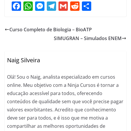
F
W
M
T
G
R
S
a
h
e
el
m
e
h
c
at
ss
e
ai
d
ar
Curso Completo de Biologia – BioATP
e
s
e
gr
l
di
e
SIMUGRAN – Simulados ENEM
b
A
n
a
t
o
p
g
m
o
p
er
Naig Silveira
k
Olá! Sou o Naig, analista especializado em cursos
online. Meu objetivo com a Ninja Cursos é tornar a
educação acessível para todos, oferecendo
conteúdos de qualidade sem que você precise pagar
valores exorbitantes. Acredito que conhecimento
deve ser para todos, e é isso que me motiva a
compartilhar as melhores oportunidades de