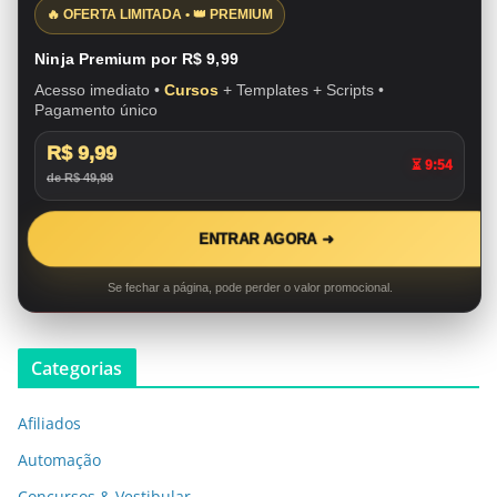
🔥 OFERTA LIMITADA • 👑 PREMIUM
Ninja Premium por R$ 9,99
Acesso imediato •
Cursos
+ Templates + Scripts •
Pagamento único
R$ 9,99
⏳ 9:53
de R$ 49,99
ENTRAR AGORA ➜
Se fechar a página, pode perder o valor promocional.
Categorias
Afiliados
Automação
Concursos & Vestibular