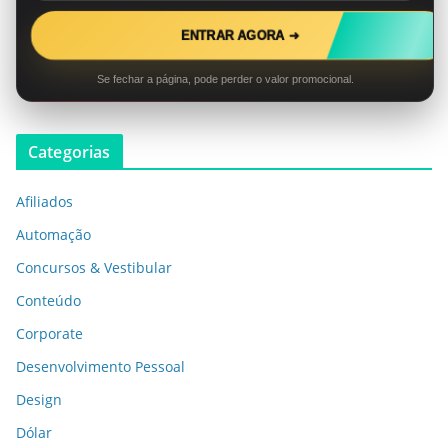
ENTRAR AGORA ➜
Se fechar a página, pode perder o valor promocional.
Categorias
Afiliados
Automação
Concursos & Vestibular
Conteúdo
Corporate
Desenvolvimento Pessoal
Design
Dólar