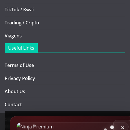
TikTok / Kwai
Trading / Cripto
Viagens
Useful Links
Terms of Use
Privacy Policy
About Us
Contact
Copyright © 2026
Ninja Cursos
. All rights reserved.
Theme:
ColorMag Pro
by ThemeGrill. Powered by
WordPress
.
✕