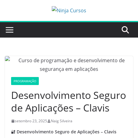
Pular
para
o
conteúdo
PROGRAMAÇÃO
Desenvolvimento Seguro
de Aplicações – Clavis
setembro 23, 2025
Naig Silveira
🔐
Desenvolvimento Seguro de Aplicações – Clavis