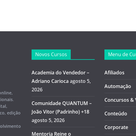
Novos Cursos
Menu de Cu
Academia do Vendedor –
Afiliados
Adriano Carioca
agosto 5,
Automação
2026
online,
cionais
.
Concursos & 
Comunidade QUANTUM –
tal,
João Vitor (Padrinho) +18
co, edição
Conteúdo
agosto 5, 2026
volvimento
Corporate
Mentoria Reine o