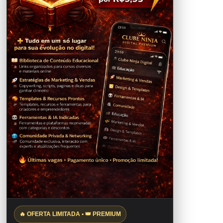
🔥 OFERTA LIMITADA • 👑 PREMIUM