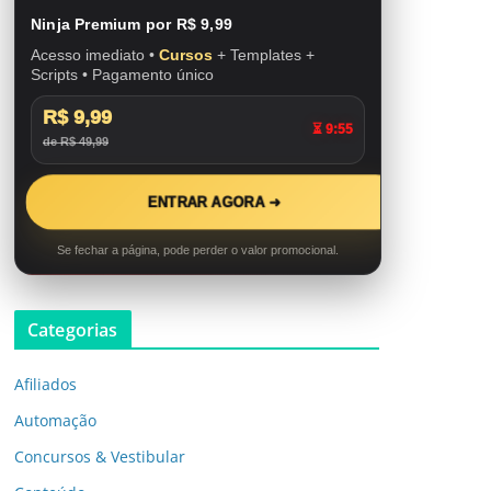
Ninja Premium por R$ 9,99
Acesso imediato •
Cursos
+ Templates +
Scripts • Pagamento único
R$ 9,99
⏳ 9:53
de R$ 49,99
ENTRAR AGORA ➜
Se fechar a página, pode perder o valor promocional.
Categorias
Afiliados
Automação
Concursos & Vestibular