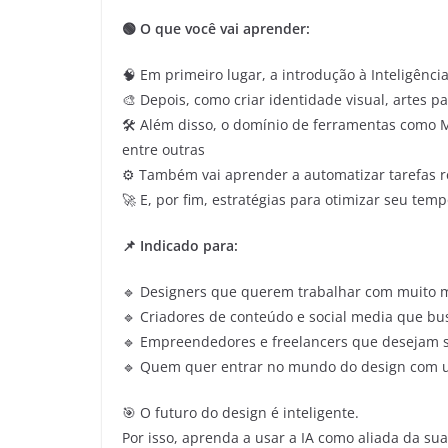
🟢 O que você vai aprender:
🧠 Em primeiro lugar, a introdução à Inteligência
🎨 Depois, como criar identidade visual, artes p
🛠️ Além disso, o domínio de ferramentas como 
entre outras
⚙️ Também vai aprender a automatizar tarefas r
🚀 E, por fim, estratégias para otimizar seu te
📌 Indicado para:
🔹 Designers que querem trabalhar com muito m
🔹 Criadores de conteúdo e social media que b
🔹 Empreendedores e freelancers que desejam s
🔹 Quem quer entrar no mundo do design com u
🎯 O futuro do design é inteligente.
Por isso, aprenda a usar a IA como aliada da su