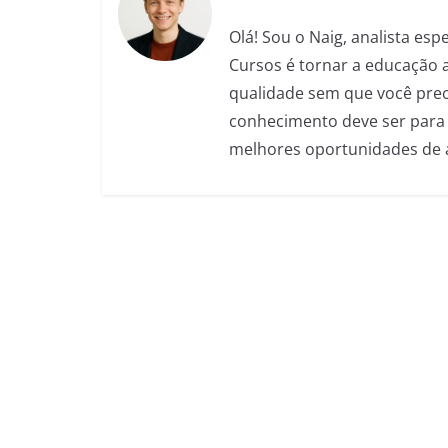
o
p
er
Olá! Sou o Naig, analista es
k
Cursos é tornar a educação 
qualidade sem que você preci
conhecimento deve ser para 
melhores oportunidades de