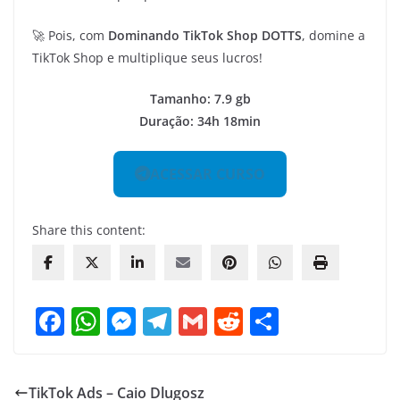
🚀 Pois, com
Dominando TikTok Shop DOTTS
, domine a
TikTok Shop e multiplique seus lucros!
Tamanho: 7.9 gb
Duração: 34h 18min
ACESSAR CURSO
Share this content:
F
W
M
T
G
R
S
a
h
e
el
m
e
h
c
at
ss
e
ai
d
ar
TikTok Ads – Caio Dlugosz