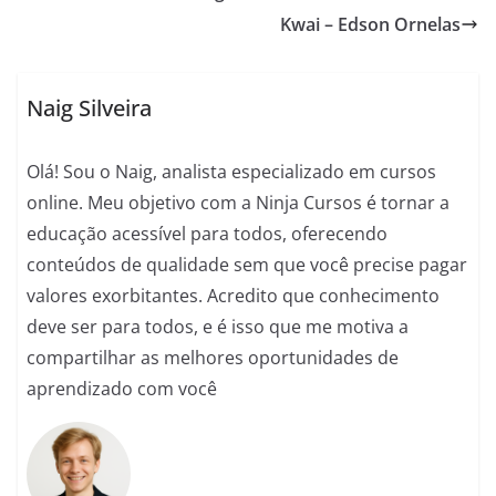
e
s
e
gr
l
di
e
Kwai – Edson Ornelas
b
A
n
a
t
o
p
g
m
o
p
er
Naig Silveira
k
Olá! Sou o Naig, analista especializado em cursos
online. Meu objetivo com a Ninja Cursos é tornar a
educação acessível para todos, oferecendo
conteúdos de qualidade sem que você precise pagar
valores exorbitantes. Acredito que conhecimento
deve ser para todos, e é isso que me motiva a
compartilhar as melhores oportunidades de
aprendizado com você