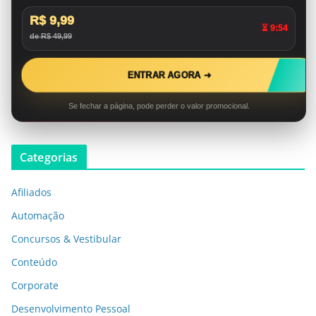
R$ 9,99
⏳ 9:53
de R$ 49,99
ENTRAR AGORA ➜
Se fechar a página, pode perder o valor promocional.
Categorias
Afiliados
Automação
Concursos & Vestibular
Conteúdo
Corporate
Desenvolvimento Pessoal