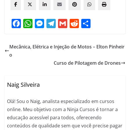
F
W
M
T
G
R
S
a
h
e
el
m
e
h
c
at
ss
e
ai
d
ar
Mecânica, Elétrica e Injeção de Motos – Elton Pinheir
e
s
e
gr
l
di
e
o
b
A
n
a
t
Curso de Pilotagem de Drones
o
p
g
m
o
p
er
Naig Silveira
k
Olá! Sou o Naig, analista especializado em cursos
online. Meu objetivo com a Ninja Cursos é tornar a
educação acessível para todos, oferecendo
conteúdos de qualidade sem que você precise pagar