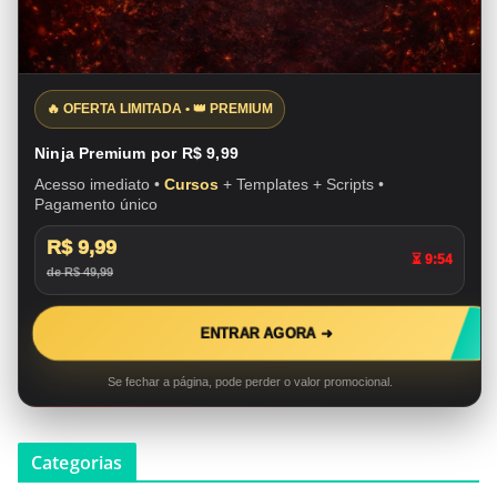
🔥 OFERTA LIMITADA • 👑 PREMIUM
Ninja Premium por R$ 9,99
Acesso imediato •
Cursos
+ Templates + Scripts •
Pagamento único
R$ 9,99
⏳ 9:53
de R$ 49,99
ENTRAR AGORA ➜
Se fechar a página, pode perder o valor promocional.
Categorias