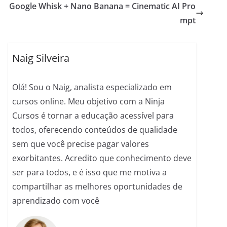
Google Whisk + Nano Banana = Cinematic AI Pro
b
A
n
a
t
mpt
o
p
g
m
o
p
er
Naig Silveira
k
Olá! Sou o Naig, analista especializado em
cursos online. Meu objetivo com a Ninja
Cursos é tornar a educação acessível para
todos, oferecendo conteúdos de qualidade
sem que você precise pagar valores
exorbitantes. Acredito que conhecimento deve
ser para todos, e é isso que me motiva a
compartilhar as melhores oportunidades de
aprendizado com você