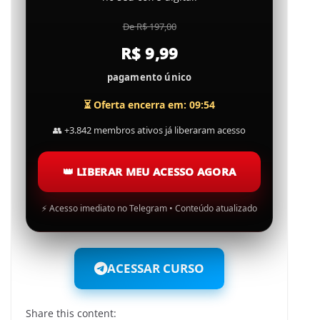
De R$ 197,00
R$ 9,99
pagamento único
⏳ Oferta encerra em: 09:53
👥
+3.842 membros ativos já liberaram acesso
👑
LIBERAR MEU ACESSO AGORA
⚡
Acesso imediato no Telegram • Conteúdo atualizado
ACESSAR CURSO
Share this content: