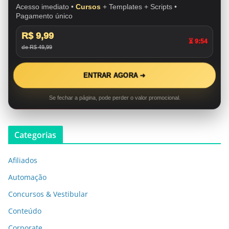
Acesso imediato •
Cursos
+ Templates + Scripts •
Pagamento único
R$ 9,99
⏳ 9:53
de R$ 49,99
ENTRAR AGORA ➜
Se fechar a página, pode perder o valor promocional.
Categorias
Afiliados
Automação
Concursos & Vestibular
Conteúdo
Corporate