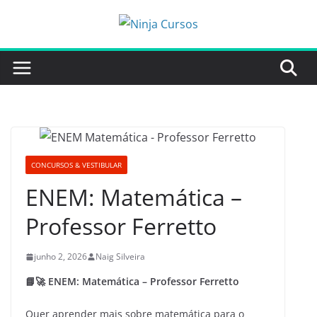
Pular
para
o
conteúdo
CONCURSOS & VESTIBULAR
ENEM: Matemática –
Professor Ferretto
junho 2, 2026
Naig Silveira
📘🚀 ENEM: Matemática – Professor Ferretto
Quer aprender mais sobre matemática para o