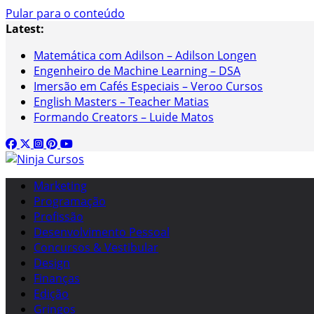
Pular para o conteúdo
Latest:
Matemática com Adilson – Adilson Longen
Engenheiro de Machine Learning – DSA
Imersão em Cafés Especiais – Veroo Cursos
English Masters – Teacher Matias
Formando Creators – Luide Matos
Marketing
Programação
Profissão
Desenvolvimento Pessoal
Concursos & Vestibular
Design
Finanças
Edição
Gringos