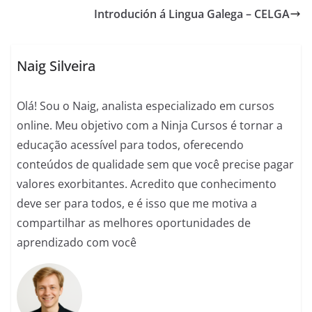
e
s
e
gr
l
di
e
Introdución á Lingua Galega – CELGA
b
A
n
a
t
o
p
g
m
o
p
er
Naig Silveira
k
Olá! Sou o Naig, analista especializado em cursos
online. Meu objetivo com a Ninja Cursos é tornar a
educação acessível para todos, oferecendo
conteúdos de qualidade sem que você precise pagar
valores exorbitantes. Acredito que conhecimento
deve ser para todos, e é isso que me motiva a
compartilhar as melhores oportunidades de
aprendizado com você