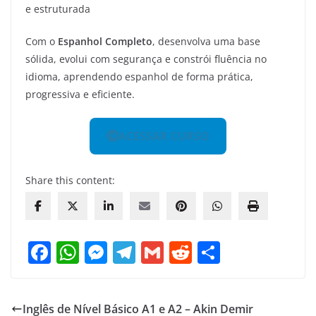
e estruturada
Com o
Espanhol Completo
, desenvolva uma base
sólida, evolui com segurança e constrói fluência no
idioma, aprendendo espanhol de forma prática,
progressiva e eficiente.
ACESSAR CURSO
Share this content:
F
W
M
T
G
R
S
a
h
e
el
m
e
h
c
at
ss
e
ai
d
ar
Inglês de Nível Básico A1 e A2 – Akin Demir