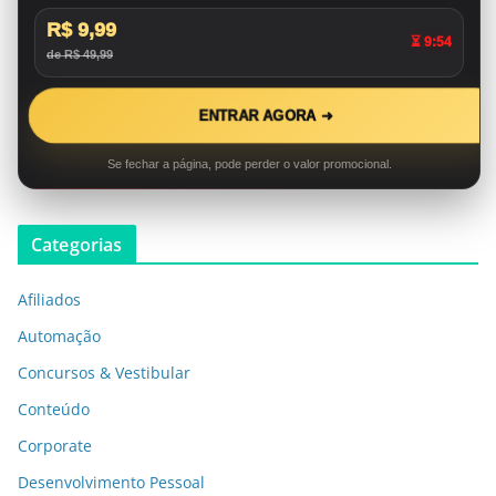
R$ 9,99
⏳ 9:53
de R$ 49,99
ENTRAR AGORA ➜
Se fechar a página, pode perder o valor promocional.
Categorias
Afiliados
Automação
Concursos & Vestibular
Conteúdo
Corporate
Desenvolvimento Pessoal