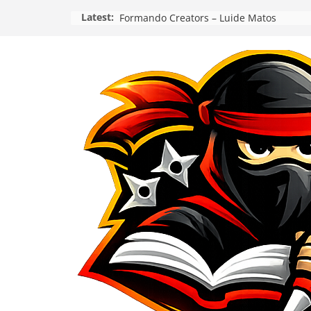
Pular
Latest:
Formando Creators – Luide Matos
para
o
conteúdo