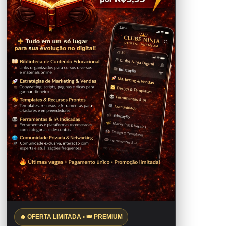
🔥 OFERTA LIMITADA • 👑 PREMIUM