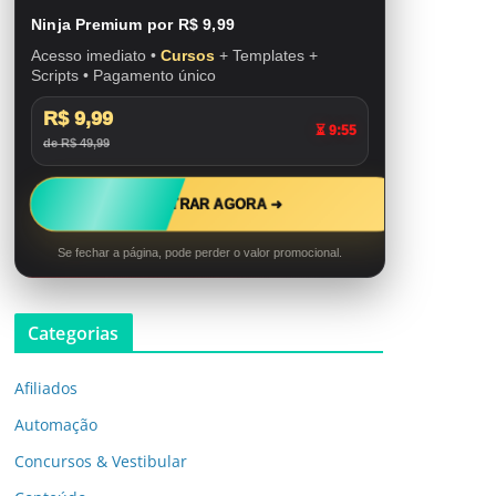
Ninja Premium por R$ 9,99
Acesso imediato •
Cursos
+ Templates +
Scripts • Pagamento único
R$ 9,99
⏳ 9:53
de R$ 49,99
ENTRAR AGORA ➜
Se fechar a página, pode perder o valor promocional.
Categorias
Afiliados
Automação
Concursos & Vestibular