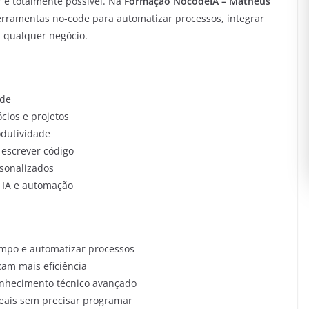
 é totalmente possível. Na
Formação NocodeIA – Matheus
rramentas no-code para automatizar processos, integrar
m qualquer negócio.
ode
cios e projetos
odutividade
m escrever código
rsonalizados
m IA e automação
po e automatizar processos
cam mais eficiência
nhecimento técnico avançado
eais sem precisar programar