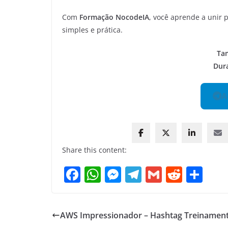
Com
Formação NocodeIA
, você aprende a unir p
simples e prática.
Ta
Dur
A
Share this content:
F
W
M
T
G
R
S
a
h
e
el
m
e
h
c
at
ss
e
ai
d
ar
AWS Impressionador – Hashtag Treinamen
e
s
e
gr
l
di
e