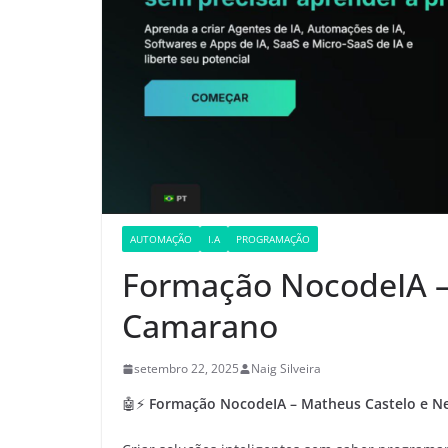
AUTOMAÇÃO
I.A
PROGRAMAÇÃO
Formação NocodeIA –
Camarano
setembro 22, 2025
Naig Silveira
🤖⚡
Formação NocodeIA – Matheus Castelo e N