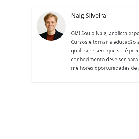
b
A
n
a
t
o
p
g
m
Naig Silveira
o
p
er
Olá! Sou o Naig, analista es
k
Cursos é tornar a educação 
qualidade sem que você preci
conhecimento deve ser para 
melhores oportunidades de