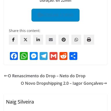
Duração: 6h 22min
ACESSAR CURSO
Share this content:
F
W
M
T
G
R
S
a
h
e
el
m
e
h
c
at
ss
e
ai
d
ar
O Renascimento do Drop – Neto do Drop
e
s
e
gr
l
di
e
O Novo Dropshipping 2.0 – Iagor Gonçalves
b
A
n
a
t
o
p
g
m
o
p
er
Naig Silveira