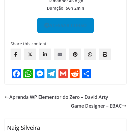
Tamanho: 46.8 gb
Duração: 56h 2min
ACESSAR CURSO
Share this content:
F
W
M
T
G
R
S
a
h
e
el
m
e
h
c
at
ss
e
ai
d
ar
Aprenda WP Elementor do Zero – David Arty
e
s
e
gr
l
di
e
Game Designer – EBAC
b
A
n
a
t
o
p
g
m
o
p
er
Naig Silveira