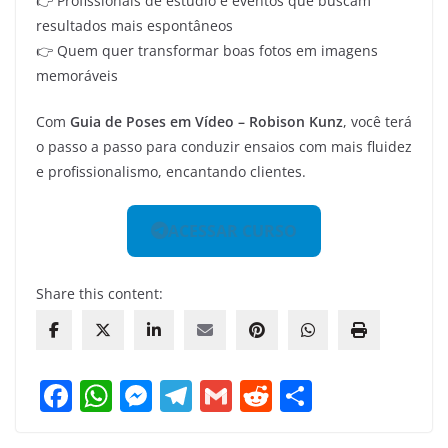
👉 Profissionais de estúdio e eventos que buscam
resultados mais espontâneos
👉 Quem quer transformar boas fotos em imagens
memoráveis
Com
Guia de Poses em Vídeo – Robison Kunz
, você terá
o passo a passo para conduzir ensaios com mais fluidez
e profissionalismo, encantando clientes.
ACESSAR CURSO
Share this content:
F
W
M
T
G
R
S
a
h
e
el
m
e
h