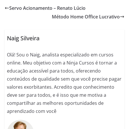
c
at
ss
e
ai
d
ar
Servo Acionamento – Renato Lúcio
e
s
e
gr
l
di
e
Método Home Office Lucrativo
b
A
n
a
t
o
p
g
m
o
p
er
Naig Silveira
k
Olá! Sou o Naig, analista especializado em cursos
online. Meu objetivo com a Ninja Cursos é tornar a
educação acessível para todos, oferecendo
conteúdos de qualidade sem que você precise pagar
valores exorbitantes. Acredito que conhecimento
deve ser para todos, e é isso que me motiva a
compartilhar as melhores oportunidades de
aprendizado com você