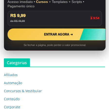
Acesso imediato •
Cursos
+ Templates + Scripts •
Pagamento único
R$ 9,99
⏳ 9:53
de R$ 49,99
ENTRAR AGORA ➜
Se fechar a página, pode perder o valor promocional.
Categorias
Afiliados
Automação
Concursos & Vestibular
Conteúdo
Corporate