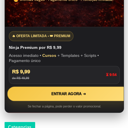
🔥 OFERTA LIMITADA • 👑 PREMIUM
Ninja Premium por R$ 9,99
Acesso imediato •
Cursos
+ Templates + Scripts •
Pagamento único
R$ 9,99
⏳ 9:53
de R$ 49,99
ENTRAR AGORA ➜
Se fechar a página, pode perder o valor promocional.
Categorias