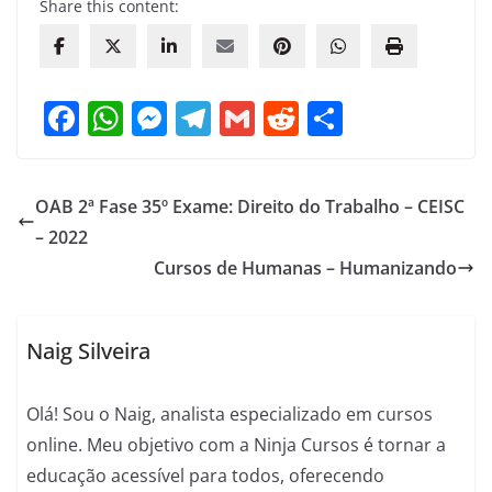
Share this content:
F
W
M
T
G
R
S
a
h
e
el
m
e
h
c
at
ss
e
ai
d
ar
OAB 2ª Fase 35º Exame: Direito do Trabalho – CEISC
e
s
e
gr
l
di
e
– 2022
b
A
n
a
t
Cursos de Humanas – Humanizando
o
p
g
m
o
p
er
Naig Silveira
k
Olá! Sou o Naig, analista especializado em cursos
online. Meu objetivo com a Ninja Cursos é tornar a
educação acessível para todos, oferecendo