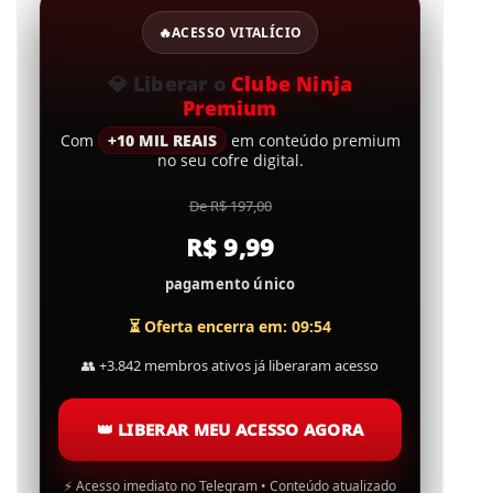
🔥
ACESSO VITALÍCIO
💎
Liberar o
Clube Ninja
Premium
Com
+10 MIL REAIS
em conteúdo premium
no seu cofre digital.
De R$ 197,00
R$ 9,99
pagamento único
⏳ Oferta encerra em: 09:53
👥
+3.842 membros ativos já liberaram acesso
👑
LIBERAR MEU ACESSO AGORA
⚡
Acesso imediato no Telegram • Conteúdo atualizado