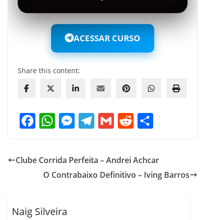
ACESSAR CURSO
Share this content:
F
W
M
T
G
R
S
a
h
e
el
m
e
h
c
at
ss
e
ai
d
ar
Clube Corrida Perfeita – Andrei Achcar
e
s
e
gr
l
di
e
O Contrabaixo Definitivo – Iving Barros
b
A
n
a
t
o
p
g
m
o
p
er
Naig Silveira