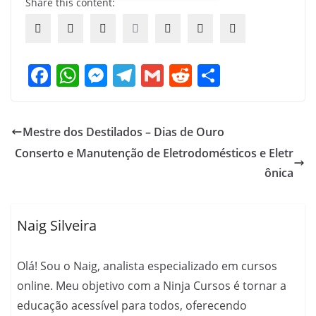
Share this content:
F
W
M
T
G
R
S
a
h
e
el
m
e
h
c
at
ss
e
ai
d
ar
Mestre dos Destilados – Dias de Ouro
e
s
e
gr
l
di
e
Conserto e Manutenção de Eletrodomésticos e Eletr
b
A
n
a
t
ônica
o
p
g
m
o
p
er
Naig Silveira
k
Olá! Sou o Naig, analista especializado em cursos
online. Meu objetivo com a Ninja Cursos é tornar a
educação acessível para todos, oferecendo