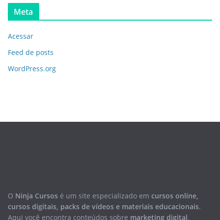
Meta
Acessar
Feed de posts
WordPress.org
O
Ninja Cursos
é um site especializado em
cursos online,
cursos digitais, packs de vídeos e materiais educacionais
.
Aqui você encontra conteúdos sobre
marketing digital,