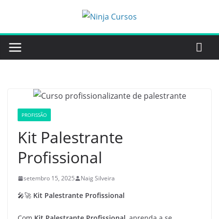
Pular
para
o
conteúdo
PROFISSÃO
Kit Palestrante
Profissional
setembro 15, 2025
Naig Silveira
🎤🚀
Kit Palestrante Profissional
Com
Kit Palestrante Profissional
, aprenda a se