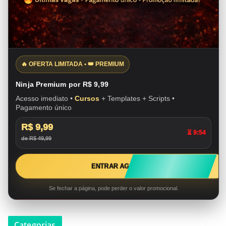
🔥 OFERTA LIMITADA • 👑 PREMIUM
Ninja Premium por R$ 9,99
Acesso imediato •
Cursos
+ Templates + Scripts •
Pagamento único
R$ 9,99
⏳ 9:54
de R$ 49,99
ENTRAR AGORA ➜
Se fechar a página, pode perder o valor promocional.
Categorias