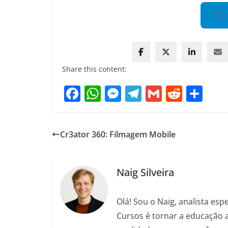
A
Share this content:
F
W
M
T
G
R
S
a
h
e
el
m
e
h
c
at
ss
e
ai
d
ar
Cr3ator 360: Filmagem Mobile
e
s
e
gr
l
di
e
b
A
n
a
t
o
p
g
m
Naig Silveira
o
p
er
Olá! Sou o Naig, analista es
k
Cursos é tornar a educação 