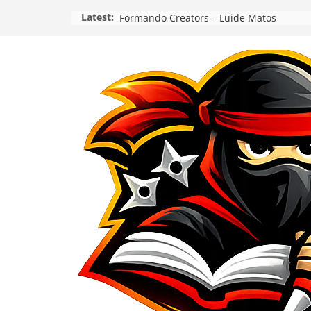
Pular
Latest:
Formando Creators – Luide Matos
para
o
conteúdo