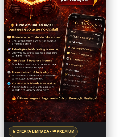
🔥 OFERTA LIMITADA • 👑 PREMIUM