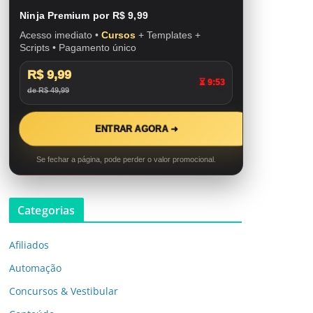
Ninja Premium por R$ 9,99
Acesso imediato •
Cursos
+ Templates +
Scripts • Pagamento único
R$ 9,99
⏳ 9:52
de R$ 49,99
ENTRAR AGORA ➜
Se fechar a página, pode perder o valor promocional.
Categorias
Afiliados
Automação
Concursos & Vestibular