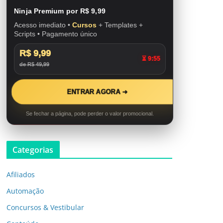
Ninja Premium por R$ 9,99
Acesso imediato •
Cursos
+ Templates +
Scripts • Pagamento único
R$ 9,99
⏳ 9:53
de R$ 49,99
ENTRAR AGORA ➜
Se fechar a página, pode perder o valor promocional.
Categorias
Afiliados
Automação
Concursos & Vestibular