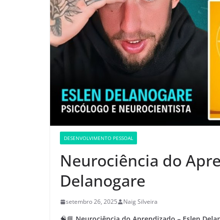
DESENVOLVIMENTO PESSOAL
Neurociência do Apre
Delanogare
setembro 26, 2025
Naig Silveira
🧠📘
Neurociência do Aprendizado – Eslen Dela