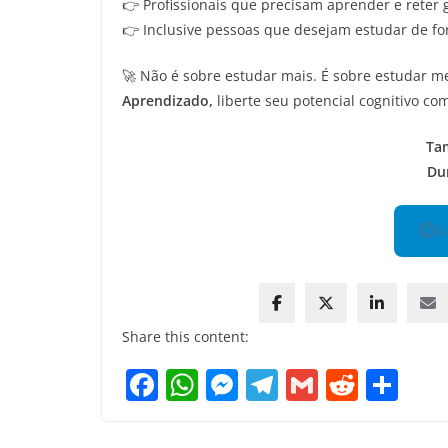
👉 Profissionais que precisam aprender e reter
👉 Inclusive pessoas que desejam estudar de form
🚀 Não é sobre estudar mais. É sobre estudar m
Aprendizado,
liberte seu potencial cognitivo c
Ta
Du
A
Share this content:
F
W
M
T
G
R
S
a
h
e
el
m
e
h