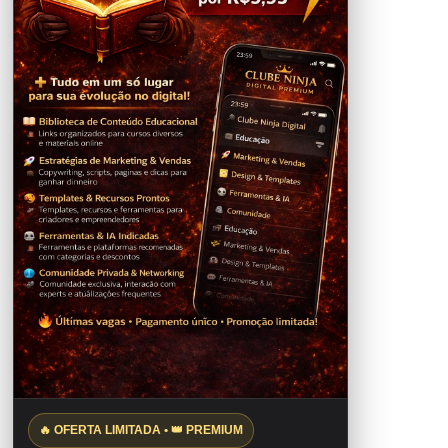
🔥 OFERTA LIMITADA • 👑 PREMIUM