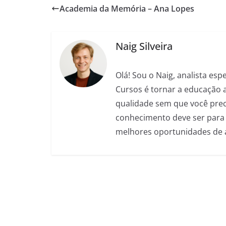
c
at
ss
e
ai
d
ar
Academia da Memória – Ana Lopes
e
s
e
gr
l
di
e
b
A
n
a
t
o
p
g
m
Naig Silveira
o
p
er
Olá! Sou o Naig, analista es
k
Cursos é tornar a educação 
qualidade sem que você preci
conhecimento deve ser para 
melhores oportunidades de