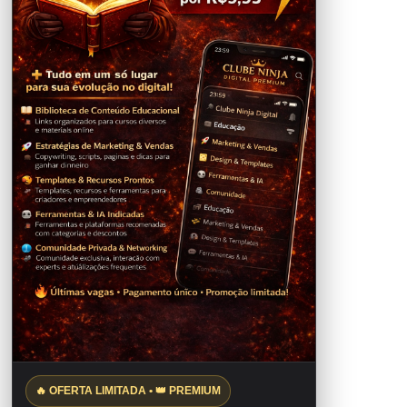
🔥 OFERTA LIMITADA • 👑 PREMIUM