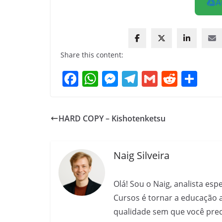
A
Share this content:
F
W
M
T
G
R
S
a
h
e
el
m
e
h
c
at
ss
e
ai
d
ar
HARD COPY – Kishotenketsu
e
s
e
gr
l
di
e
b
A
n
a
t
o
p
g
m
Naig Silveira
o
p
er
Olá! Sou o Naig, analista es
k
Cursos é tornar a educação 
qualidade sem que você preci