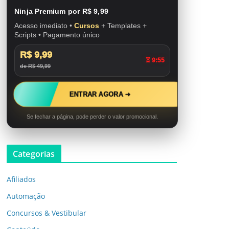
Ninja Premium por R$ 9,99
Acesso imediato •
Cursos
+ Templates +
Scripts • Pagamento único
R$ 9,99
⏳ 9:53
de R$ 49,99
ENTRAR AGORA ➜
Se fechar a página, pode perder o valor promocional.
Categorias
Afiliados
Automação
Concursos & Vestibular