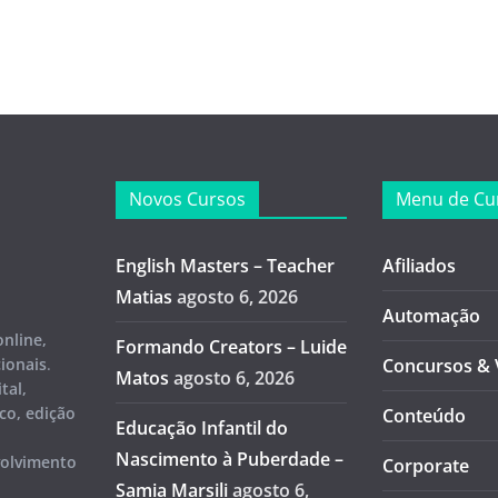
Novos Cursos
Menu de Cu
English Masters – Teacher
Afiliados
Matias
agosto 6, 2026
Automação
online,
Formando Creators – Luide
cionais
.
Concursos & 
Matos
agosto 6, 2026
tal,
co, edição
Conteúdo
Educação Infantil do
Nascimento à Puberdade –
volvimento
Corporate
Samia Marsili
agosto 6,