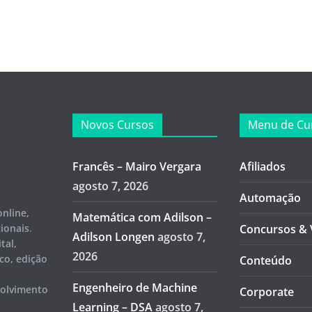
Novos Cursos
Menu de Cu
Francês – Mairo Vergara
Afiliados
agosto 7, 2026
Automação
online,
Matemática com Adilson –
cionais
.
Concursos & 
Adilson Longen
agosto 7,
tal,
2026
co, edição
Conteúdo
Engenheiro de Machine
volvimento
Corporate
Learning – DSA
agosto 7,