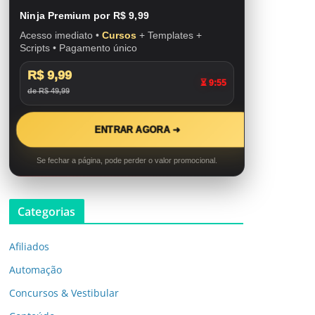
Ninja Premium por R$ 9,99
Acesso imediato •
Cursos
+ Templates +
Scripts • Pagamento único
R$ 9,99
⏳ 9:53
de R$ 49,99
ENTRAR AGORA ➜
Se fechar a página, pode perder o valor promocional.
Categorias
Afiliados
Automação
Concursos & Vestibular