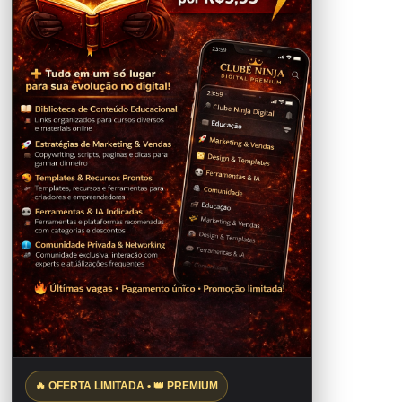
🔥 OFERTA LIMITADA • 👑 PREMIUM