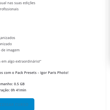
sual nas suas edições
rofissionais
ganizados
onizado
ão de imagem
em algo extraordinário!”
tos com o
Pack Presets – Igor Paris Photo
!
amanho: 0.5 GB
ração: 0h 41min
CESSAR CURSO