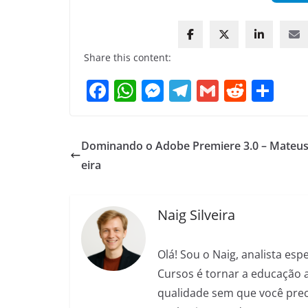
Share this content:
F
W
M
T
G
R
S
a
h
e
el
m
e
h
c
at
ss
e
ai
d
ar
Dominando o Adobe Premiere 3.0 – Mateus
e
s
e
gr
l
di
e
eira
b
A
n
a
t
o
p
g
m
Naig Silveira
o
p
er
k
Olá! Sou o Naig, analista es
Cursos é tornar a educação 
qualidade sem que você preci