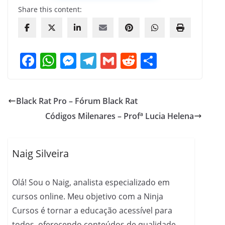
Share this content:
F
W
M
T
G
R
S
a
h
e
el
m
e
h
c
at
ss
e
ai
d
ar
Black Rat Pro – Fórum Black Rat
e
s
e
gr
l
di
e
Códigos Milenares – Profª Lucia Helena
b
A
n
a
t
o
p
g
m
o
p
er
Naig Silveira
k
Olá! Sou o Naig, analista especializado em
cursos online. Meu objetivo com a Ninja
Cursos é tornar a educação acessível para
todos, oferecendo conteúdos de qualidade