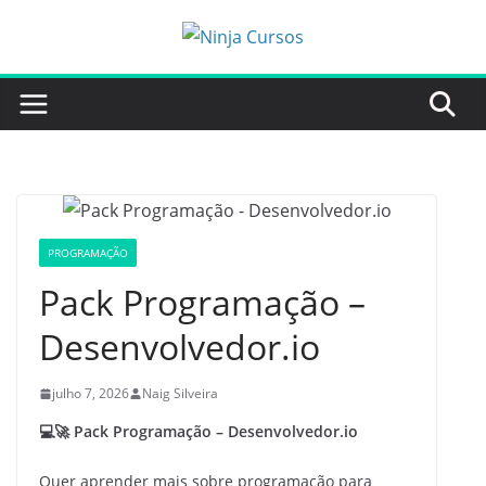
Pular
para
o
conteúdo
PROGRAMAÇÃO
Pack Programação –
Desenvolvedor.io
julho 7, 2026
Naig Silveira
💻🚀 Pack Programação – Desenvolvedor.io
Quer aprender mais sobre programação para