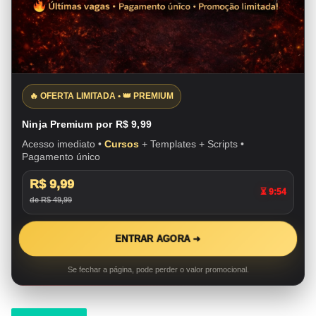
🔥 OFERTA LIMITADA • 👑 PREMIUM
Ninja Premium por R$ 9,99
Acesso imediato •
Cursos
+ Templates + Scripts •
Pagamento único
R$ 9,99
⏳ 9:53
de R$ 49,99
ENTRAR AGORA ➜
Se fechar a página, pode perder o valor promocional.