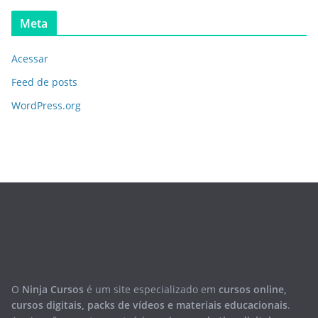
Meta
Acessar
Feed de posts
WordPress.org
O
Ninja Cursos
é um site especializado em
cursos online,
cursos digitais, packs de vídeos e materiais educacionais
.