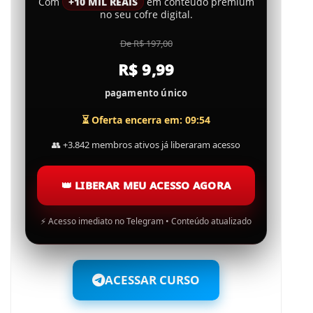
Com
+10 MIL REAIS
em conteúdo premium
no seu cofre digital.
De R$ 197,00
R$ 9,99
pagamento único
⏳ Oferta encerra em: 09:53
👥
+3.842 membros ativos já liberaram acesso
👑
LIBERAR MEU ACESSO AGORA
⚡
Acesso imediato no Telegram • Conteúdo atualizado
ACESSAR CURSO