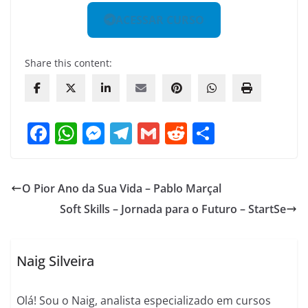
ACESSAR CURSO
Share this content:
F
W
M
T
G
R
S
a
h
e
el
m
e
h
c
at
ss
e
ai
d
ar
O Pior Ano da Sua Vida – Pablo Marçal
e
s
e
gr
l
di
e
Soft Skills – Jornada para o Futuro – StartSe
b
A
n
a
t
o
p
g
m
o
p
er
Naig Silveira
k
Olá! Sou o Naig, analista especializado em cursos