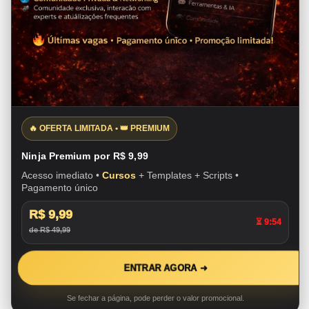
🔥 OFERTA LIMITADA • 👑 PREMIUM
Ninja Premium por R$ 9,99
Acesso imediato •
Cursos
+ Templates + Scripts •
Pagamento único
R$ 9,99
⏳ 9:53
de R$ 49,99
ENTRAR AGORA ➜
Se fechar a página, pode perder o valor promocional.