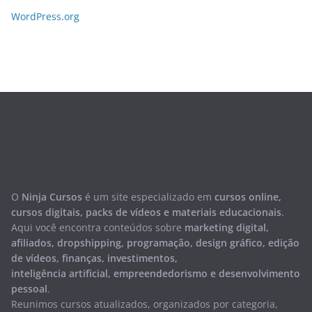
WordPress.org
O
Ninja Cursos
é um site especializado em
cursos online,
cursos digitais, packs de vídeos e materiais educacionais
.
Aqui você encontra conteúdos sobre
marketing digital,
afiliados, dropshipping, programação, design gráfico, edição
de vídeos, finanças, investimentos,
inteligência artificial, empreendedorismo e desenvolvimento
pessoal
.
Reunimos cursos atualizados, organizados por categoria,