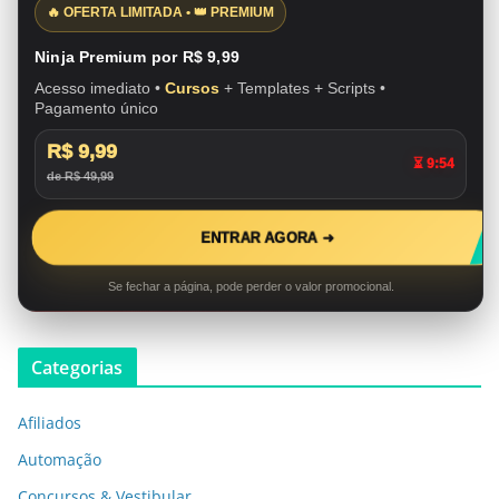
🔥 OFERTA LIMITADA • 👑 PREMIUM
Ninja Premium por R$ 9,99
Acesso imediato •
Cursos
+ Templates + Scripts •
Pagamento único
R$ 9,99
⏳ 9:53
de R$ 49,99
ENTRAR AGORA ➜
Se fechar a página, pode perder o valor promocional.
Categorias
Afiliados
Automação
Concursos & Vestibular