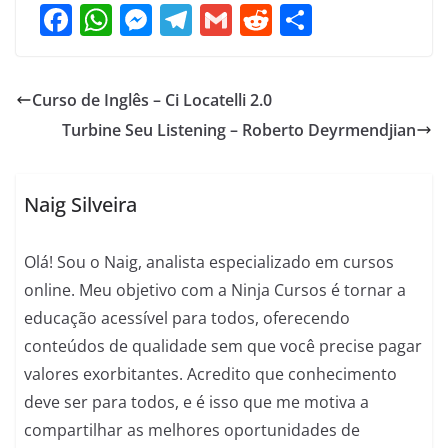
F
W
M
T
G
R
S
a
h
e
el
m
e
h
c
at
ss
e
ai
d
ar
Curso de Inglês – Ci Locatelli 2.0
e
s
e
gr
l
di
e
Turbine Seu Listening – Roberto Deyrmendjian
b
A
n
a
t
o
p
g
m
o
p
er
Naig Silveira
k
Olá! Sou o Naig, analista especializado em cursos
online. Meu objetivo com a Ninja Cursos é tornar a
educação acessível para todos, oferecendo
conteúdos de qualidade sem que você precise pagar
valores exorbitantes. Acredito que conhecimento
deve ser para todos, e é isso que me motiva a
compartilhar as melhores oportunidades de