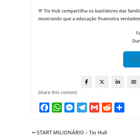
💬
Tio Huli compartilha os bastidores das famíl
mostrando que a educação financeira verdadei
T
Dur
A
Share this content:
F
W
M
T
G
R
S
a
h
e
el
m
e
h
c
at
ss
e
ai
d
ar
START MILIONÁRIO – Tio Huli
e
s
e
gr
l
di
e