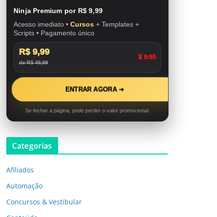
Ninja Premium por R$ 9,99
Acesso imediato •
Cursos
+ Templates +
Scripts • Pagamento único
R$ 9,99
⏳ 9:53
de R$ 49,99
ENTRAR AGORA ➜
Se fechar a página, pode perder o valor promocional.
Categorias
Afiliados
Automação
Concursos & Vestibular