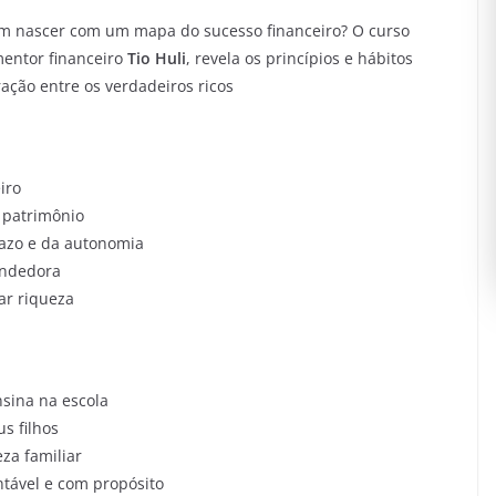
em nascer com um mapa do sucesso financeiro? O curso
mentor financeiro
Tio Huli
, revela os princípios e hábitos
ação entre os verdadeiros ricos
iro
 patrimônio
razo e da autonomia
endedora
ar riqueza
sina na escola
s filhos
za familiar
tável e com propósito