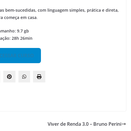
ias bem-sucedidas, com linguagem simples, prática e direta,
ra começa em casa
.
amanho: 9.7 gb
ação: 28h 26min
CESSAR CURSO
Viver de Renda 3.0 – Bruno Perini