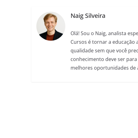
b
A
n
a
t
o
p
g
m
Naig Silveira
o
p
er
Olá! Sou o Naig, analista es
k
Cursos é tornar a educação 
qualidade sem que você preci
conhecimento deve ser para 
melhores oportunidades de