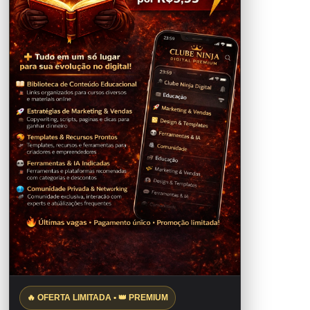
🔥 OFERTA LIMITADA • 👑 PREMIUM