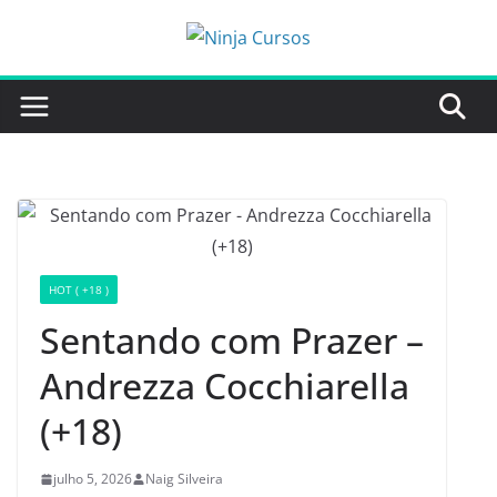
Pular
para
o
conteúdo
HOT ( +18 )
Sentando com Prazer –
Andrezza Cocchiarella
(+18)
julho 5, 2026
Naig Silveira