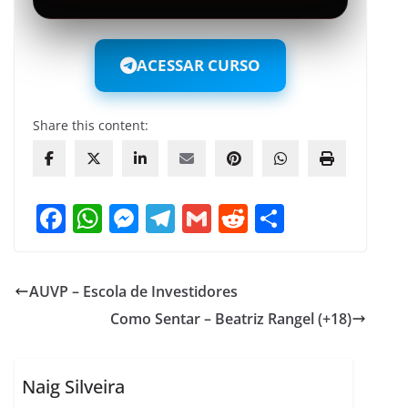
ACESSAR CURSO
Share this content:
F
W
M
T
G
R
S
a
h
e
el
m
e
h
c
at
ss
e
ai
d
ar
AUVP – Escola de Investidores
e
s
e
gr
l
di
e
Como Sentar – Beatriz Rangel (+18)
b
A
n
a
t
o
p
g
m
o
p
er
Naig Silveira