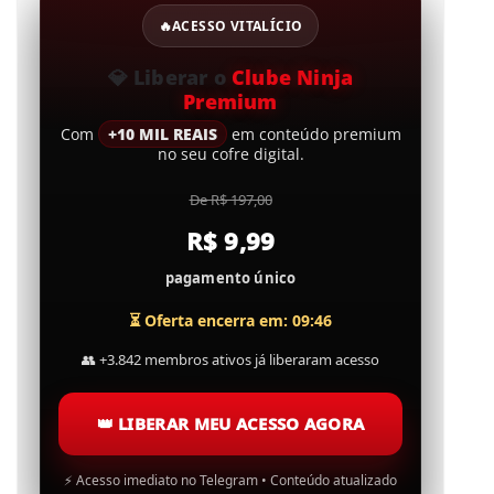
🔥
ACESSO VITALÍCIO
💎
Liberar o
Clube Ninja
Premium
Com
+10 MIL REAIS
em conteúdo premium
no seu cofre digital.
De R$ 197,00
R$ 9,99
pagamento único
⏳ Oferta encerra em: 09:45
👥
+3.842 membros ativos já liberaram acesso
👑
LIBERAR MEU ACESSO AGORA
⚡
Acesso imediato no Telegram • Conteúdo atualizado