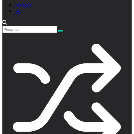
Gringos
I.A