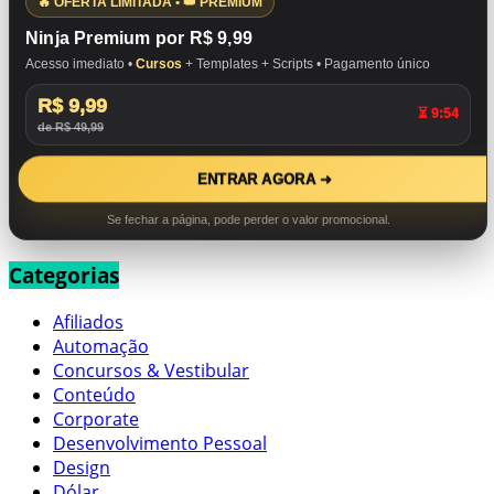
🔥 OFERTA LIMITADA • 👑 PREMIUM
Ninja Premium por R$ 9,99
Acesso imediato •
Cursos
+ Templates + Scripts • Pagamento único
R$ 9,99
⏳ 9:53
de R$ 49,99
ENTRAR AGORA ➜
Se fechar a página, pode perder o valor promocional.
Categorias
Afiliados
Automação
Concursos & Vestibular
Conteúdo
Corporate
Desenvolvimento Pessoal
Design
Dólar