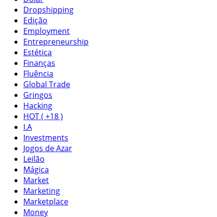
Dropshipping
Edição
Employment
Entrepreneurship
Estética
Finanças
Fluência
Global Trade
Gringos
Hacking
HOT ( +18 )
I.A
Investments
Jogos de Azar
Leilão
Mágica
Market
Marketing
Marketplace
Money