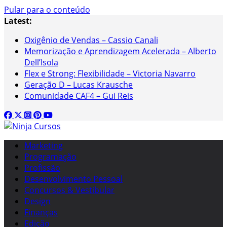
Pular para o conteúdo
Latest:
Oxigênio de Vendas – Cassio Canali
Memorização e Aprendizagem Acelerada – Alberto
Dell’Isola
Flex e Strong: Flexibilidade – Victoria Navarro
Geração D – Lucas Krausche
Comunidade CAF4 – Gui Reis
Marketing
Programação
Profissão
Desenvolvimento Pessoal
Concursos & Vestibular
Design
Finanças
Edição