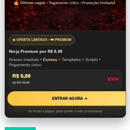
🔥 OFERTA LIMITADA • 👑 PREMIUM
Ninja Premium por R$ 9,99
Acesso imediato •
Cursos
+ Templates + Scripts •
Pagamento único
R$ 9,99
⏳ 9:53
de R$ 49,99
ENTRAR AGORA ➜
Se fechar a página, pode perder o valor promocional.