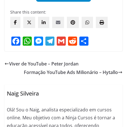
Share this content:
F
W
M
T
G
R
S
a
h
e
el
m
e
h
c
at
ss
e
ai
d
ar
Viver de YouTube – Peter Jordan
e
s
e
gr
l
di
e
Formação YouTube Ads Milionário – Hytallo
b
A
n
a
t
o
p
g
m
o
p
er
Naig Silveira
k
Olá! Sou o Naig, analista especializado em cursos
online. Meu objetivo com a Ninja Cursos é tornar a
educação acessível para todos, oferecendo