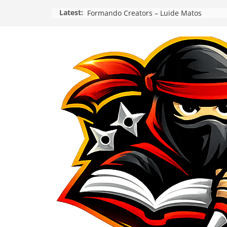
Pular
Latest:
Formando Creators – Luide Matos
para
o
conteúdo