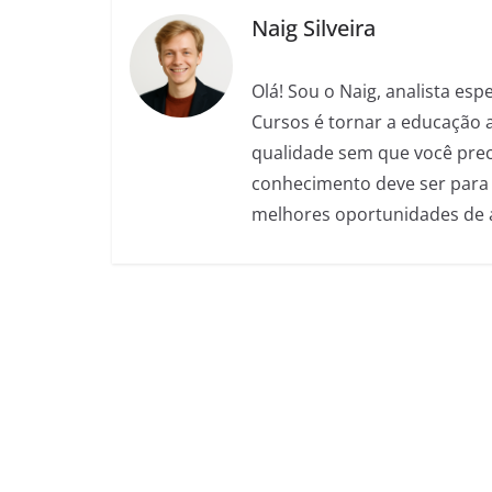
o
p
g
m
Naig Silveira
o
p
er
Olá! Sou o Naig, analista es
k
Cursos é tornar a educação 
qualidade sem que você preci
conhecimento deve ser para 
melhores oportunidades de