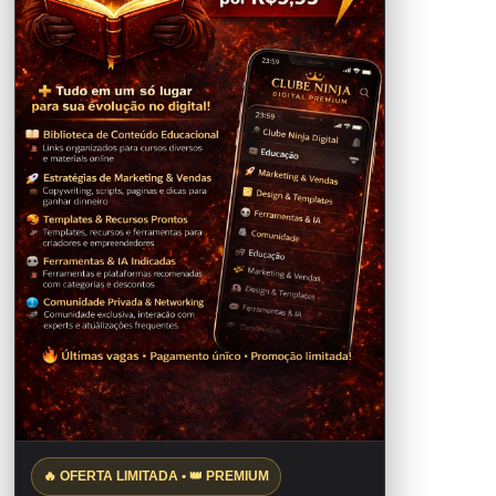
🔥 OFERTA LIMITADA • 👑 PREMIUM