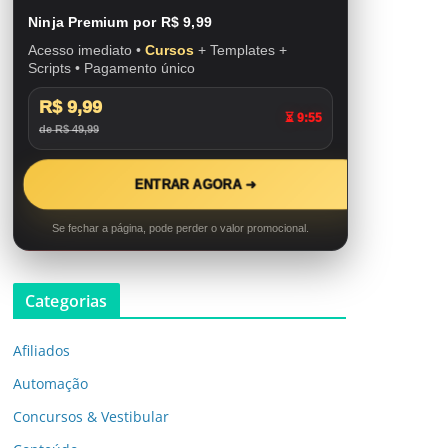
Ninja Premium por R$ 9,99
Acesso imediato •
Cursos
+ Templates +
Scripts • Pagamento único
R$ 9,99
⏳ 9:53
de R$ 49,99
ENTRAR AGORA ➜
Se fechar a página, pode perder o valor promocional.
Categorias
Afiliados
Automação
Concursos & Vestibular