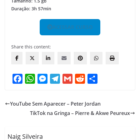
Tamanho: 1.5 gb
Duração: 3h 57min
ACESSAR CURSO
Share this content:
F
W
M
T
G
R
S
a
h
e
el
m
e
h
c
at
ss
e
ai
d
ar
YouTube Sem Aparecer – Peter Jordan
e
s
e
gr
l
di
e
TikTok na Gringa – Pierre & Akwe Peureux
b
A
n
a
t
o
p
g
m
o
p
er
Naig Silveira