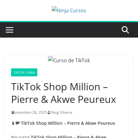
Pular
para
o
conteúdo
TIKTOK / KWAI
TikTok Shop Million –
Pierre & Akwe Peureux
setembro 28, 2025
Naig Silveira
📱💸 TikTok Shop Million – Pierre & Akwe Peureux
No curso
TikTok Shop Million – Pierre & Akwe