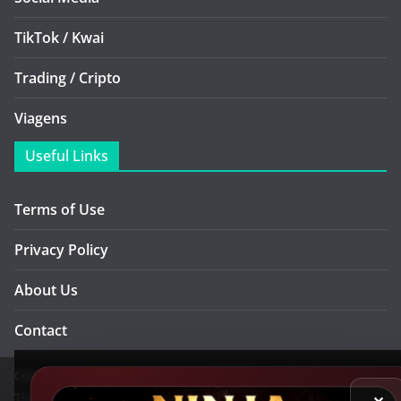
TikTok / Kwai
Trading / Cripto
Viagens
Useful Links
Terms of Use
Privacy Policy
About Us
Contact
Copyright © 2026
Ninja Cursos
. All rights reserved.
Theme:
ColorMag Pro
by ThemeGrill. Powered by
WordPress
.