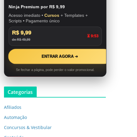
Ninja Premium por R$ 9,99
Acesso imediato •
Cursos
+ Templates +
Scripts • Pagamento único
R$ 9,99
⏳ 9:52
de R$ 49,99
ENTRAR AGORA ➜
Se fechar a página, pode perder o valor promocional.
Categorias
Afiliados
Automação
Concursos & Vestibular