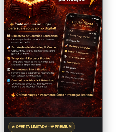
🔥 OFERTA LIMITADA • 👑 PREMIUM