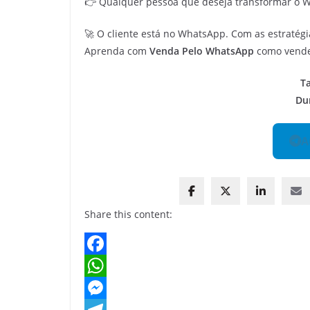
👉 Qualquer pessoa que deseja transformar o 
🚀 O cliente está no WhatsApp. Com as estratégi
Aprenda com
Venda Pelo WhatsApp
como vende
T
Du
A
Share this content:
F
a
W