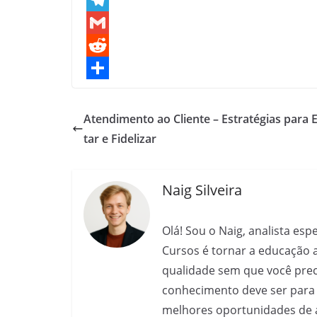
c
h
M
e
a
e
T
b
t
s
e
G
o
s
s
l
m
R
o
A
e
e
a
e
S
k
p
n
g
i
d
h
Atendimento ao Cliente – Estratégias para 
p
g
r
l
d
a
tar e Fidelizar
e
a
i
r
r
m
t
e
Naig Silveira
Olá! Sou o Naig, analista es
Cursos é tornar a educação 
qualidade sem que você preci
conhecimento deve ser para 
melhores oportunidades de