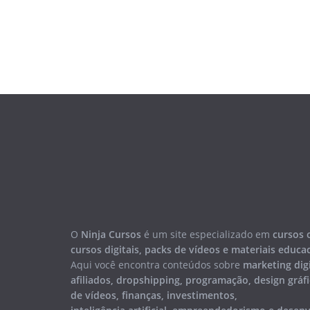
O
Ninja Cursos
é um site especializado em
cursos 
cursos digitais, packs de vídeos e materiais educa
Aqui você encontra conteúdos sobre
marketing digi
afiliados, dropshipping, programação, design gráfi
de vídeos, finanças, investimentos,