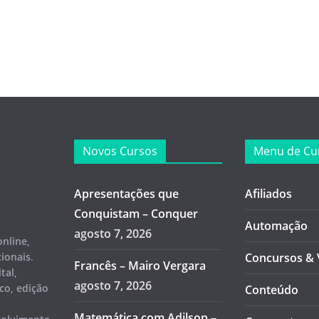
Novos Cursos
Menu de Cu
Apresentações que
Afiliados
Conquistam – Conquer
Automação
agosto 7, 2026
online,
cionais
.
Concursos & 
Francês – Mairo Vergara
tal,
agosto 7, 2026
co, edição
Conteúdo
Matemática com Adilson –