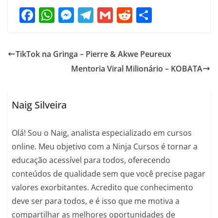
F
W
M
T
G
R
S
a
h
e
el
m
e
h
c
at
ss
e
ai
d
ar
TikTok na Gringa – Pierre & Akwe Peureux
e
s
e
gr
l
di
e
Mentoria Viral Milionário – KOBATA
b
A
n
a
t
o
p
g
m
o
p
er
Naig Silveira
k
Olá! Sou o Naig, analista especializado em cursos
online. Meu objetivo com a Ninja Cursos é tornar a
educação acessível para todos, oferecendo
conteúdos de qualidade sem que você precise pagar
valores exorbitantes. Acredito que conhecimento
deve ser para todos, e é isso que me motiva a
compartilhar as melhores oportunidades de