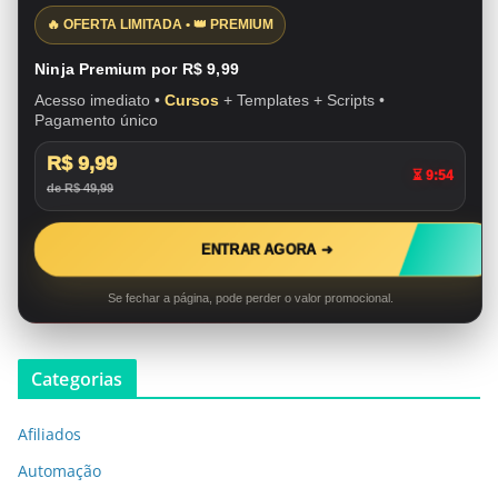
🔥 OFERTA LIMITADA • 👑 PREMIUM
Ninja Premium por R$ 9,99
Acesso imediato •
Cursos
+ Templates + Scripts •
Pagamento único
R$ 9,99
⏳ 9:53
de R$ 49,99
ENTRAR AGORA ➜
Se fechar a página, pode perder o valor promocional.
Categorias
Afiliados
Automação